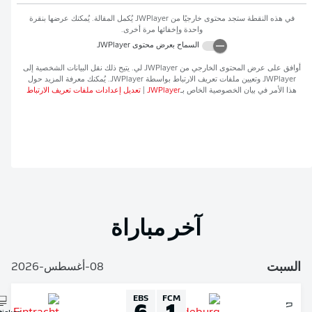
في هذه النقطة ستجد محتوى خارجيًا من
JWPlayer
يُكمل المقالة. يُمكنك عرضها بنقرة
واحدة وإخفائها مرة أخرى.
السماح بعرض محتوى
JWPlayer
افق على عرض المحتوى الخارجي من
JWPlayer
لي. يتيح ذلك نقل البيانات الشخصية إلى
JWPlaye
وتعيين ملفات تعريف الارتباط بواسطة
JWPlayer
. يُمكنك معرفة المزيد حول
ذا الأمر في بيان الخصوصية الخاص بـ
JWPlayer
|
تعديل إعدادات ملفات تعريف الارتباط
آخر مباراة
لسبت
08-أغسطس-2026
EBS
FCM
6
1