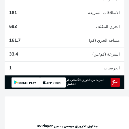
الانطلاقات السريعة
181
الجري المكثف
692
مسافة الجري (كم)
161.7
السرعة (كم/س)
33.4
العرضيات
1
المزيد من الدوري الألماني في
GOOGLE PLAY
APP STORE
التطبيق!
محتوى تحريري موصى به من
JWPlayer