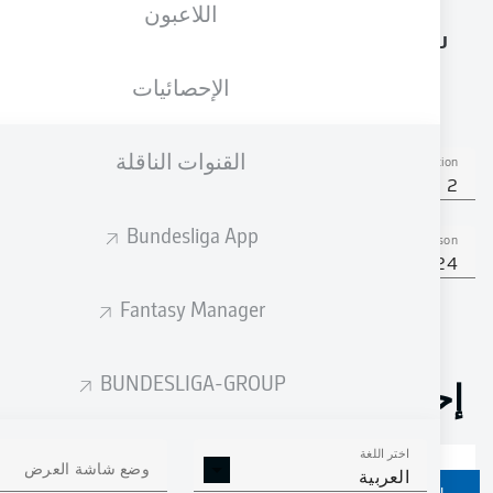
اللاعبون
الجنسية
الطول
الوزن
24.01.1990
85
185
BIH
, DEU
36 عام
KG
CM
الإحصائيات
القنوات الناقلة
Competition
Bundesliga 2
Bundesliga App
Season
2023/2024
Fantasy Manager
BUNDESLIGA-GROUP
إحصائيات موسم 2023/2024
اختر اللغة
وضع شاشة العرض
العربية
ركلات الجزاء