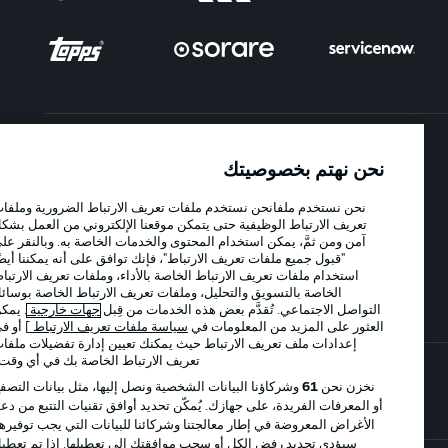
الإعلانات
الإخطارات القانونية
نحن نهتم بخصوصيتك
إدارة التفضيلات
بيان الخصوصية
نحن نستخدم ملفانحن نستخدم ملفات تعريف الارتباط الضرورية وملفات
تعريف الارتباط الوظيفية حتى يتمكن موقعنا الإلكتروني من العمل بشكل
شروط الاستخدام
الوظائف
آمن ومن ثمَّ، يمكن استخدام المحتوى والخدمات الخاصة به. وبالنقر على
"قبول جميع ملفات تعريف الارتباط"، فإنك توافق على أنه يمكننا أيضًا
جهة النشر
تواصل معنا
استخدام ملفات تعريف الارتباط الخاصة بالأداء، وملفات تعريف الارتباط
اللاعبون
الخاصة بالتسويق والتحليل، وملفات تعريف الارتباط الخاصة بوسائل
التواصل الاجتماعي. تُقدَّم بعض هذه الخدمات من قِبل
جهات خارجية
. يمكن
العثور على المزيد من المعلومات في
سياسة ملفات تعريف الارتباط
] أو في
إعدادات ملف تعريف الارتباط حيث يمكنك تعيين إدارة تفضيلات ملفات
تعريف الارتباط الخاصة بك في أي وقت..
نخزن نحن
61
وشركاؤنا البيانات الشخصية ونصل إليها، مثل بيانات التصفح
أو المعرفات الفريدة، على جهازك. يُمكّن تحديد أوافق تقنيات التتبع من دعم
الأغراض المعروضة في إطار معالجتنا وشركائنا للبيانات التي يجب توفيرها.
سيؤدي تحديد رفض الكل أو سحب موافقتك إلى تعطيلها. إذا تم تعطيل