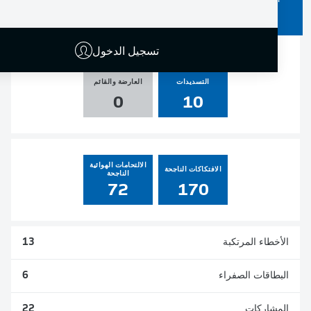
الأهداف
صناعة الأهداف
ركلات الجزاء
المسجلة
0
0
0
4
تسجيل الدخول
التسديدات
العارضة والقائم
0
10
الالتحامات الهوائية
الافتكاكات الناجحة
الناجحة
72
170
الأخطاء المرتكبة
13
البطاقات الصفراء
6
المشاركات
22