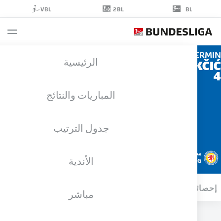
2BL
VBL
BL
ER
الرئيسية
BIČAKČ
المباريات والنتائج
جدول الترتيب
مدافع
الأندية
EINTRACHT BRAUNSCHWEIG
ائيات موسم 2023/2024
الأهداف
مباشر