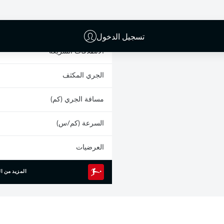
البطاقات الصفراء
المشاركات
تسجيل الدخول
الانطلاقات السريعة
الجري المكثف
مسافة الجري (كم)
السرعة (كم/س)
العرضيات
المزيد من ال