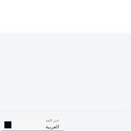
Competition
Bundesliga 2
Season
اختر اللغة
الالتحامات ا
الافتكاكات الناجحة
العربية
الناجح