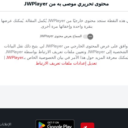
محتوى تحريري موصى به من
JWPlayer
 هذه النقطة ستجد محتوى خارجيًا من
JWPlayer
يُكمل المقالة. يُمكنك عرضها
بنقرة واحدة وإخفائها مرة أخرى.
السماح بعرض محتوى
JWPlayer
وافق على عرض المحتوى الخارجي من
JWPlayer
لي. يتيح ذلك نقل البيانات
الشخصية إلى
JWPlayer
وتعيين ملفات تعريف الارتباط بواسطة
JWPlayer
.
ُمكنك معرفة المزيد حول هذا الأمر في بيان الخصوصية الخاص بـ
JWPlayer
|
تعديل إعدادات ملفات تعريف الارتباط
الإعلانات