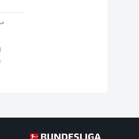
في
أ
ي