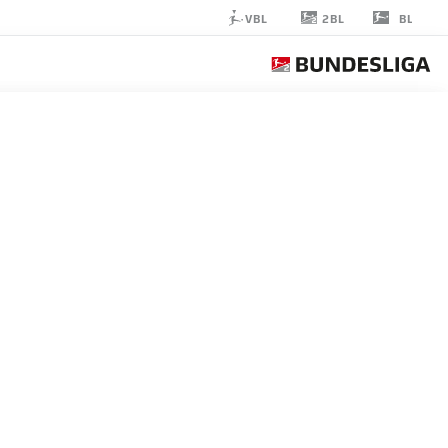
2BL
VBL
BL
ERIK
SHURANOV
مهاجم
NUREMBERG
إحصائيات موسم 2018/2019
الأهداف