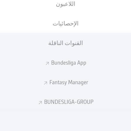
اللاعبون
الجنسية
22.02.2002
الطول
الوزن
, UKR
DEU
24 عام
184 CM
83 KG
الإحصائيات
القنوات الناقلة
Bundesliga App
Fantasy Manager
إحصائيات موسم 2018/2019
BUNDESLIGA-GROUP
الأخطاء المرتكبة
لهوائية
ة