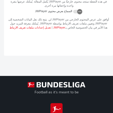
في هذه النقطة ستجد محتوى خارجيًا من
JWPlayer
يُكمل المقالة. يُمكنك عرضها بنقرة
واحدة وإخفائها مرة أخرى.
السماح بعرض محتوى
JWPlayer
أوافق على عرض المحتوى الخارجي من
JWPlayer
لي. يتيح ذلك نقل البيانات الشخصية إلى
JWPlayer
وتعيين ملفات تعريف الارتباط بواسطة
JWPlayer
. يُمكنك معرفة المزيد حول
هذا الأمر في بيان الخصوصية الخاص بـ
JWPlayer
|
تعديل إعدادات ملفات تعريف الارتباط
Football as it's meant to be