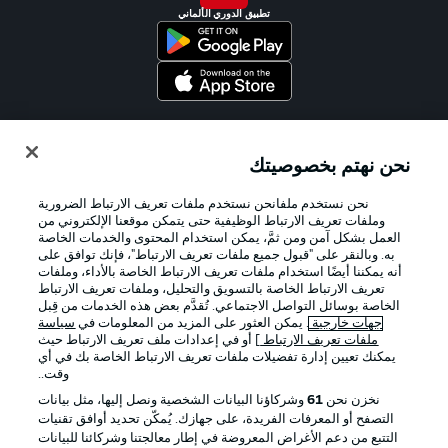
تطبيق الدوري الألماني
Official Partners
نحن نهتم بخصوصيتك
نحن نستخدم ملفانحن نستخدم ملفات تعريف الارتباط الضرورية
وملفات تعريف الارتباط الوظيفية حتى يتمكن موقعنا الإلكتروني من
العمل بشكل آمن ومن ثمَّ، يمكن استخدام المحتوى والخدمات الخاصة
به. وبالنقر على "قبول جميع ملفات تعريف الارتباط"، فإنك توافق على
أنه يمكننا أيضًا استخدام ملفات تعريف الارتباط الخاصة بالأداء، وملفات
تعريف الارتباط الخاصة بالتسويق والتحليل، وملفات تعريف الارتباط
الخاصة بوسائل التواصل الاجتماعي. تُقدَّم بعض هذه الخدمات من قِبل
جهات خارجية
. يمكن العثور على المزيد من المعلومات في
سياسة
ملفات تعريف الارتباط
] أو في إعدادات ملف تعريف الارتباط حيث
يمكنك تعيين إدارة تفضيلات ملفات تعريف الارتباط الخاصة بك في أي
الإعلانات
الإخطارات القانونية
وقت..
إدارة التفضيلات
بيان الخصوصية
نخزن نحن
61
وشركاؤنا البيانات الشخصية ونصل إليها، مثل بيانات
التصفح أو المعرفات الفريدة، على جهازك. يُمكّن تحديد أوافق تقنيات
شروط الاستخدام
الوظائف
التتبع من دعم الأغراض المعروضة في إطار معالجتنا وشركائنا للبيانات