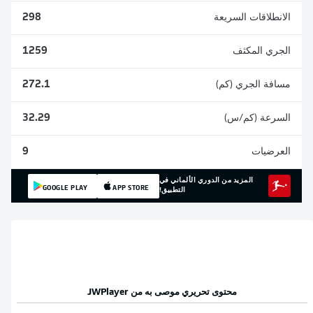
الانطلاقات السريعة
298
الجري المكثف
1259
مسافة الجري (كم)
272.1
السرعة (كم/س)
32.29
العرضيات
9
المزيد من الدوري الألماني في
GOOGLE PLAY
APP STORE
التطبيق!
محتوى تحريري موصى به من
JWPlayer