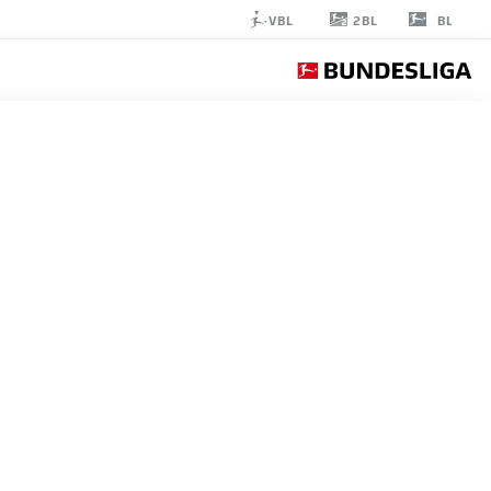
2BL
VBL
BL
DIANT
RAMAJ
حارس مرمى
BORUSSIA DORTMUND
إحصائيات موسم 2026/2027
الأهداف
زملاء ال