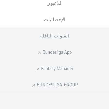
اللاعبون
الجنسية
19.09.2001
الطول
الوزن
, XKX
DEU
24 عام
189 CM
81 KG
الإحصائيات
القنوات الناقلة
Bundesliga App
Fantasy Manager
إحصائيات موسم 2026/2027
BUNDESLIGA-GROUP
المشاركات
التمريرات
المكتملة