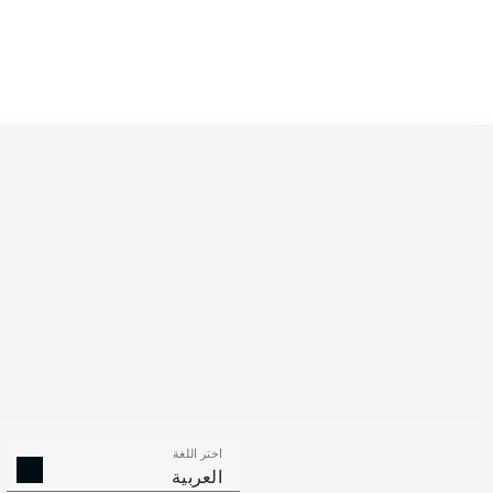
Competition
Bundesliga
Season
2026/2027
اختر اللغة
التصديات
الأهداف العكسية
العربية