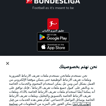
Football as it's meant to be
تطبيق الدوري الألماني
Official Partners
نحن نهتم بخصوصيتك
نحن نستخدم ملفانحن نستخدم ملفات تعريف الارتباط الضرورية
وملفات تعريف الارتباط الوظيفية حتى يتمكن موقعنا الإلكتروني من
العمل بشكل آمن ومن ثمَّ، يمكن استخدام المحتوى والخدمات الخاصة
به. وبالنقر على "قبول جميع ملفات تعريف الارتباط"، فإنك توافق على
أنه يمكننا أيضًا استخدام ملفات تعريف الارتباط الخاصة بالأداء، وملفات
تعريف الارتباط الخاصة بالتسويق والتحليل، وملفات تعريف الارتباط
الخاصة بوسائل التواصل الاجتماعي. تُقدَّم بعض هذه الخدمات من قِبل
جهات خارجية
. يمكن العثور على المزيد من المعلومات في
سياسة