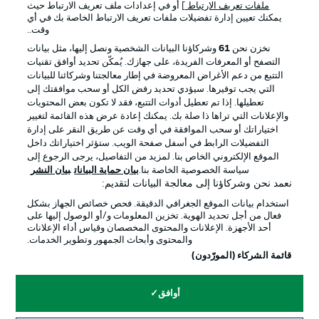
ملفات تعريف الارتباط
] أو في إعدادات ملف تعريف الارتباط حيث
يمكنك تعيين إدارة تفضيلات ملفات تعريف الارتباط الخاصة بك في أي
الإعلانات
الإخطارات القانونية
وقت..
إدارة التفضيلات
بيان الخصوصية
نخزن نحن
61
وشركاؤنا البيانات الشخصية ونصل إليها، مثل بيانات
التصفح أو المعرفات الفريدة، على جهازك. يُمكّن تحديد أوافق تقنيات
شروط الاستخدام
القنوات الناقلة
التتبع من دعم الأغراض المعروضة في إطار معالجتنا وشركائنا للبيانات
الوظائف
جهة النشر
التي يجب توفيرها. سيؤدي تحديد رفض الكل أو سحب موافقتك إلى
تعطيلها. إذا تم تعطيل أدوات التتبع، فقد لا تكون بعض المحتويات
تواصل معنا
اللاعبون
والإعلانات التي تراها ذا صلة بك. يمكنك إعادة عرض هذه القائمة لتغيير
اختياراتك أو سحب الموافقة في أي وقت عن طريق النقر على إدارة
التفضيلات الرابط في أسفل صفحة الويب. ستؤثر اختياراتك داخل
الموقع الإلكتروني الخاص بنا. لمزيد من التفاصيل، يرجى الرجوع إلى
سياسة الخصوصية الخاصة بنا.
بيان حماية البيانات
بيان النشر
نعمد نحن وشركاؤنا إلى معالجة البيانات لتقديم:
استخدام بيانات الموقع الجغرافي الدقيقة. فحص خصائص الجهاز بشكل
فعال من أجل تحديد الهوية. تخزين المعلومات و/أو الوصول إليها على
أحد الأجهزة. الإعلانات والمحتوى المخصصان وقياس أداء الإعلانات
والمحتوى وأبحاث الجمهور وتطوير الخدمات.
© 2026 Bundesliga-Gruppe GmbH
قائمة الشركاء (المورّدون)
اختر اللغة
أوافق
العربية