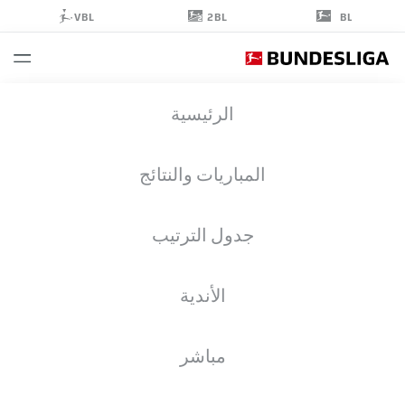
2BL
VBL
BL
DERRY
الرئيسية
SCHERHANT
7
المباريات والنتائج
جدول الترتيب
مهاجم
الأندية
FREIBURG
إحصائيات موسم 2026/2027
الأهداف
زملاء الفريق
مباشر