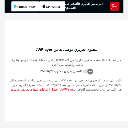
المزيد من الدوري الألماني في
GOOGLE PLAY
APP STORE
التطبيق!
محتوى تحريري موصى به من
JWPlayer
في هذه النقطة ستجد محتوى خارجيًا من
JWPlayer
يُكمل المقالة. يُمكنك عرضها بنقرة
واحدة وإخفائها مرة أخرى.
السماح بعرض محتوى
JWPlayer
أوافق على عرض المحتوى الخارجي من
JWPlayer
لي. يتيح ذلك نقل البيانات الشخصية إلى
JWPlayer
وتعيين ملفات تعريف الارتباط بواسطة
JWPlayer
. يُمكنك معرفة المزيد حول
هذا الأمر في بيان الخصوصية الخاص بـ
JWPlayer
|
تعديل إعدادات ملفات تعريف الارتباط