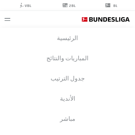
2BL
VBL
BL
DENNIS
الرئيسية
HADŽIKADUNIĆ
5
المباريات والنتائج
جدول الترتيب
مدافع
الأندية
HAMBURG
إحصائيات موسم 2025/2026
الأهداف
مباشر