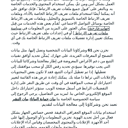
العمل بشكل آمن ومن ثمَّ، يمكن استخدام المحتوى والخدمات الخاصة
به. وبالنقر على "قبول جميع ملفات تعريف الارتباط"، فإنك توافق على
أنه يمكننا أيضًا استخدام ملفات تعريف الارتباط الخاصة بالأداء، وملفات
تعريف الارتباط الخاصة بالتسويق والتحليل، وملفات تعريف الارتباط
الخاصة بوسائل التواصل الاجتماعي. تُقدَّم بعض هذه الخدمات من قِبل
جهات خارجية
. يمكن العثور على المزيد من المعلومات في
سياسة
ملفات تعريف الارتباط
] أو في إعدادات ملف تعريف الارتباط حيث
يمكنك تعيين إدارة تفضيلات ملفات تعريف الارتباط الخاصة بك في أي
الإعلانات
الإخطارات القانونية
وقت..
إدارة التفضيلات
بيان الخصوصية
نخزن نحن
61
وشركاؤنا البيانات الشخصية ونصل إليها، مثل بيانات
التصفح أو المعرفات الفريدة، على جهازك. يُمكّن تحديد أوافق تقنيات
شروط الاستخدام
القنوات الناقلة
التتبع من دعم الأغراض المعروضة في إطار معالجتنا وشركائنا للبيانات
الوظائف
جهة النشر
التي يجب توفيرها. سيؤدي تحديد رفض الكل أو سحب موافقتك إلى
تعطيلها. إذا تم تعطيل أدوات التتبع، فقد لا تكون بعض المحتويات
تواصل معنا
اللاعبون
والإعلانات التي تراها ذا صلة بك. يمكنك إعادة عرض هذه القائمة لتغيير
اختياراتك أو سحب الموافقة في أي وقت عن طريق النقر على إدارة
التفضيلات الرابط في أسفل صفحة الويب. ستؤثر اختياراتك داخل
الموقع الإلكتروني الخاص بنا. لمزيد من التفاصيل، يرجى الرجوع إلى
سياسة الخصوصية الخاصة بنا.
بيان حماية البيانات
بيان النشر
نعمد نحن وشركاؤنا إلى معالجة البيانات لتقديم:
استخدام بيانات الموقع الجغرافي الدقيقة. فحص خصائص الجهاز بشكل
فعال من أجل تحديد الهوية. تخزين المعلومات و/أو الوصول إليها على
أحد الأجهزة. الإعلانات والمحتوى المخصصان وقياس أداء الإعلانات
والمحتوى وأبحاث الجمهور وتطوير الخدمات.