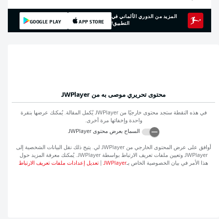
المزيد من الدوري الألماني في
GOOGLE PLAY
APP STORE
التطبيق!
محتوى تحريري موصى به من
JWPlayer
في هذه النقطة ستجد محتوى خارجيًا من
JWPlayer
يُكمل المقالة. يُمكنك عرضها بنقرة
واحدة وإخفائها مرة أخرى.
السماح بعرض محتوى
JWPlayer
أوافق على عرض المحتوى الخارجي من
JWPlayer
لي. يتيح ذلك نقل البيانات الشخصية إلى
JWPlayer
وتعيين ملفات تعريف الارتباط بواسطة
JWPlayer
. يُمكنك معرفة المزيد حول
هذا الأمر في بيان الخصوصية الخاص بـ
JWPlayer
|
تعديل إعدادات ملفات تعريف الارتباط