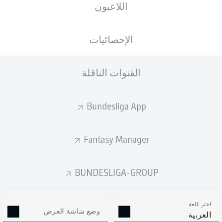
اللاعبون
الجنسية
الطول
الوزن
09.07.1998
81
191
BIH
, SWE
28 عام
KG
CM
الإحصائيات
القنوات الناقلة
Competition
Bundesliga
Bundesliga App
Season
2025/2026
Fantasy Manager
BUNDESLIGA-GROUP
إحصائيات موسم 2025/2026
اختر اللغة
وضع شاشة العرض
العربية
الالتحامات الهوائية