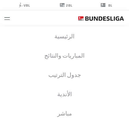
2BL
VBL
BL
DANIEL
الرئيسية
MESENHÖLER
37
المباريات والنتائج
جدول الترتيب
حارس مرمى
الأندية
DYNAMO DRESDEN
إحصائيات موسم 2026/2027
الأهداف
زملاء الفريق
مباشر