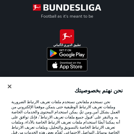
Football as it's meant to be
تطبيق الدوري الألماني
Official Partners
نحن نهتم بخصوصيتك
نحن نستخدم ملفانحن نستخدم ملفات تعريف الارتباط الضرورية
وملفات تعريف الارتباط الوظيفية حتى يتمكن موقعنا الإلكتروني من
العمل بشكل آمن ومن ثمَّ، يمكن استخدام المحتوى والخدمات الخاصة
به. وبالنقر على "قبول جميع ملفات تعريف الارتباط"، فإنك توافق على
أنه يمكننا أيضًا استخدام ملفات تعريف الارتباط الخاصة بالأداء، وملفات
تعريف الارتباط الخاصة بالتسويق والتحليل، وملفات تعريف الارتباط
الخاصة بوسائل التواصل الاجتماعي. تُقدَّم بعض هذه الخدمات من قِبل