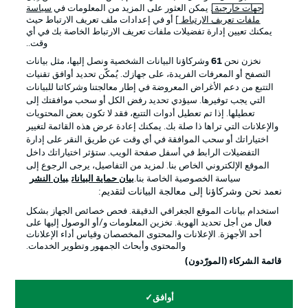
جهات خارجية
. يمكن العثور على المزيد من المعلومات في
سياسة
ملفات تعريف الارتباط
] أو في إعدادات ملف تعريف الارتباط حيث
يمكنك تعيين إدارة تفضيلات ملفات تعريف الارتباط الخاصة بك في أي
الإعلانات
الإخطارات القانونية
وقت..
إدارة التفضيلات
بيان الخصوصية
نخزن نحن
61
وشركاؤنا البيانات الشخصية ونصل إليها، مثل بيانات
التصفح أو المعرفات الفريدة، على جهازك. يُمكّن تحديد أوافق تقنيات
شروط الاستخدام
الوظائف
التتبع من دعم الأغراض المعروضة في إطار معالجتنا وشركائنا للبيانات
جهة النشر
تواصل معنا
التي يجب توفيرها. سيؤدي تحديد رفض الكل أو سحب موافقتك إلى
تعطيلها. إذا تم تعطيل أدوات التتبع، فقد لا تكون بعض المحتويات
اللاعبون
والإعلانات التي تراها ذا صلة بك. يمكنك إعادة عرض هذه القائمة لتغيير
اختياراتك أو سحب الموافقة في أي وقت عن طريق النقر على إدارة
التفضيلات الرابط في أسفل صفحة الويب. ستؤثر اختياراتك داخل
الموقع الإلكتروني الخاص بنا. لمزيد من التفاصيل، يرجى الرجوع إلى
سياسة الخصوصية الخاصة بنا.
بيان حماية البيانات
بيان النشر
نعمد نحن وشركاؤنا إلى معالجة البيانات لتقديم:
استخدام بيانات الموقع الجغرافي الدقيقة. فحص خصائص الجهاز بشكل
فعال من أجل تحديد الهوية. تخزين المعلومات و/أو الوصول إليها على
أحد الأجهزة. الإعلانات والمحتوى المخصصان وقياس أداء الإعلانات
والمحتوى وأبحاث الجمهور وتطوير الخدمات.
© 2026 Bundesliga-Gruppe GmbH
قائمة الشركاء (المورّدون)
اختر اللغة
أوافق
العربية