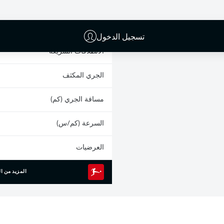
البطاقات الصفراء
المشاركات
تسجيل الدخول
الانطلاقات السريعة
الجري المكثف
مسافة الجري (كم)
السرعة (كم/س)
العرضيات
المزيد من ال