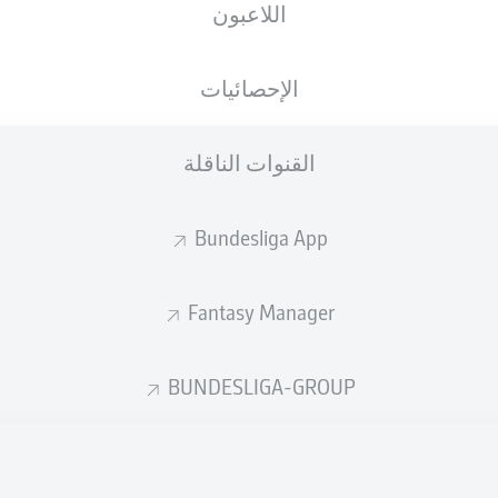
اللاعبون
الجنسية
01.02.2005
الطول
الوزن
DEU
21 عام
181 CM
78 KG
الإحصائيات
القنوات الناقلة
Bundesliga App
Fantasy Manager
إحصائيات موسم 2026/2027
BUNDESLIGA-GROUP
الأخطاء المرتكبة
لهوائية
ة