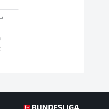
في
أ
ي