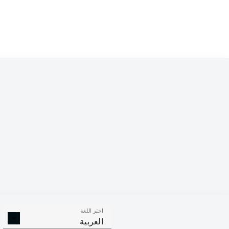
Competition
Bundesliga
Season
2026/2027
اختر اللغة
الالتحامات ا
الافتكاكات الناجحة
العربية
الناجح