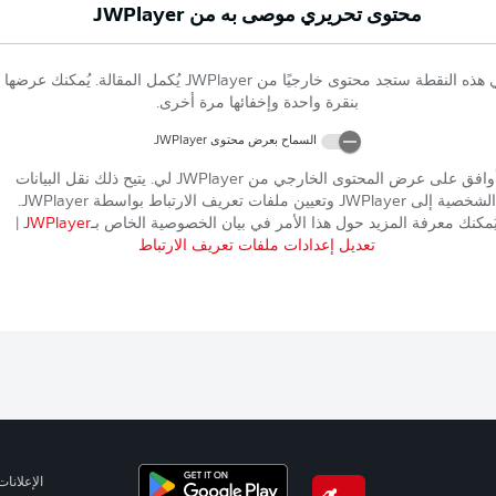
محتوى تحريري موصى به من
JWPlayer
 هذه النقطة ستجد محتوى خارجيًا من
JWPlayer
يُكمل المقالة. يُمكنك عرضها
بنقرة واحدة وإخفائها مرة أخرى.
السماح بعرض محتوى
JWPlayer
وافق على عرض المحتوى الخارجي من
JWPlayer
لي. يتيح ذلك نقل البيانات
الشخصية إلى
JWPlayer
وتعيين ملفات تعريف الارتباط بواسطة
JWPlayer
.
ُمكنك معرفة المزيد حول هذا الأمر في بيان الخصوصية الخاص بـ
JWPlayer
|
تعديل إعدادات ملفات تعريف الارتباط
الإعلانات