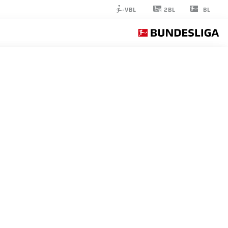
2BL
VBL
BL
DANIEL
GLEIBER
42
لاعب وسط
MAINZ
إحصائيات موسم 2026/2027
الأهداف