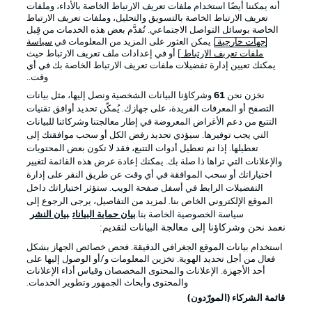
أنه يمكننا أيضًا استخدام ملفات تعريف الارتباط الخاصة بالأداء، وملفات
تعريف الارتباط الخاصة بالتسويق والتحليل، وملفات تعريف الارتباط
الخاصة بوسائل التواصل الاجتماعي. تُقدَّم بعض هذه الخدمات من قِبل
جهات خارجية
. يمكن العثور على المزيد من المعلومات في
سياسة
ملفات تعريف الارتباط
] أو في إعدادات ملف تعريف الارتباط حيث
يمكنك تعيين إدارة تفضيلات ملفات تعريف الارتباط الخاصة بك في أي
الإعلانات
الإخطارات القانونية
وقت..
إدارة التفضيلات
بيان الخصوصية
نخزن نحن
61
وشركاؤنا البيانات الشخصية ونصل إليها، مثل بيانات
التصفح أو المعرفات الفريدة، على جهازك. يُمكّن تحديد أوافق تقنيات
شروط الاستخدام
القنوات الناقلة
التتبع من دعم الأغراض المعروضة في إطار معالجتنا وشركائنا للبيانات
الوظائف
جهة النشر
التي يجب توفيرها. سيؤدي تحديد رفض الكل أو سحب موافقتك إلى
تعطيلها. إذا تم تعطيل أدوات التتبع، فقد لا تكون بعض المحتويات
تواصل معنا
اللاعبون
والإعلانات التي تراها ذا صلة بك. يمكنك إعادة عرض هذه القائمة لتغيير
اختياراتك أو سحب الموافقة في أي وقت عن طريق النقر على إدارة
التفضيلات الرابط في أسفل صفحة الويب. ستؤثر اختياراتك داخل
الموقع الإلكتروني الخاص بنا. لمزيد من التفاصيل، يرجى الرجوع إلى
سياسة الخصوصية الخاصة بنا.
بيان حماية البيانات
بيان النشر
نعمد نحن وشركاؤنا إلى معالجة البيانات لتقديم:
استخدام بيانات الموقع الجغرافي الدقيقة. فحص خصائص الجهاز بشكل
فعال من أجل تحديد الهوية. تخزين المعلومات و/أو الوصول إليها على
أحد الأجهزة. الإعلانات والمحتوى المخصصان وقياس أداء الإعلانات
والمحتوى وأبحاث الجمهور وتطوير الخدمات.
© 2026 Bundesliga-Gruppe GmbH
قائمة الشركاء (المورّدون)