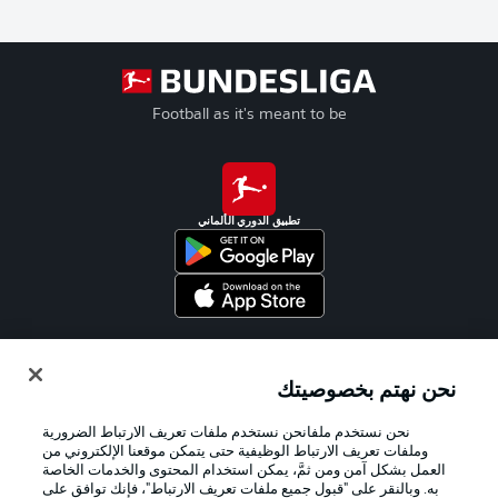
Football as it's meant to be
تطبيق الدوري الألماني
Official Partners
نحن نهتم بخصوصيتك
نحن نستخدم ملفانحن نستخدم ملفات تعريف الارتباط الضرورية
وملفات تعريف الارتباط الوظيفية حتى يتمكن موقعنا الإلكتروني من
العمل بشكل آمن ومن ثمَّ، يمكن استخدام المحتوى والخدمات الخاصة
به. وبالنقر على "قبول جميع ملفات تعريف الارتباط"، فإنك توافق على