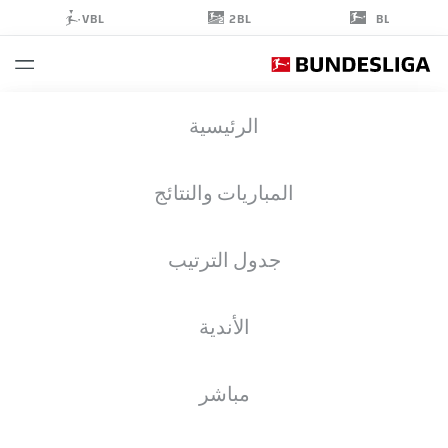
2BL
VBL
BL
CONRAD
الرئيسية
HARDER
9
المباريات والنتائج
جدول الترتيب
مهاجم
الأندية
RB LEIPZIG
إحصائيات موسم 2026/2027
الأهداف
زملاء الفريق
مباشر