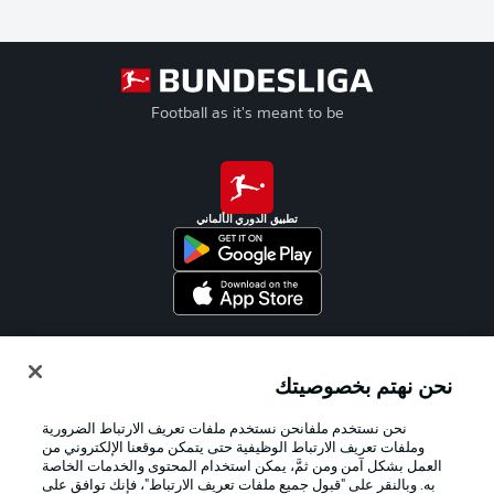
Football as it's meant to be
تطبيق الدوري الألماني
Official Partners
نحن نهتم بخصوصيتك
نحن نستخدم ملفانحن نستخدم ملفات تعريف الارتباط الضرورية
وملفات تعريف الارتباط الوظيفية حتى يتمكن موقعنا الإلكتروني من
العمل بشكل آمن ومن ثمَّ، يمكن استخدام المحتوى والخدمات الخاصة
به. وبالنقر على "قبول جميع ملفات تعريف الارتباط"، فإنك توافق على