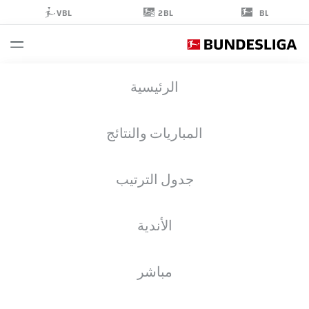
2BL
VBL
BL
CHRISTIAN
الرئيسية
KOFANE
35
المباريات والنتائج
جدول الترتيب
مهاجم
الأندية
BAYER LEVERKUSEN
إحصائيات موسم 2026/2027
الأهداف
زملاء الفريق
مباشر