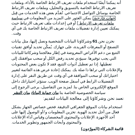
أنه يمكننا أيضًا استخدام ملفات تعريف الارتباط الخاصة بالأداء، وملفات
تعريف الارتباط الخاصة بالتسويق والتحليل، وملفات تعريف الارتباط
الخاصة بوسائل التواصل الاجتماعي. تُقدَّم بعض هذه الخدمات من قِبل
جهات خارجية
. يمكن العثور على المزيد من المعلومات في
سياسة
ملفات تعريف الارتباط
] أو في إعدادات ملف تعريف الارتباط حيث
يمكنك تعيين إدارة تفضيلات ملفات تعريف الارتباط الخاصة بك في أي
الإعلانات
الإخطارات القانونية
وقت..
إدارة التفضيلات
بيان الخصوصية
نخزن نحن
61
وشركاؤنا البيانات الشخصية ونصل إليها، مثل بيانات
التصفح أو المعرفات الفريدة، على جهازك. يُمكّن تحديد أوافق تقنيات
شروط الاستخدام
القنوات الناقلة
التتبع من دعم الأغراض المعروضة في إطار معالجتنا وشركائنا للبيانات
الوظائف
جهة النشر
التي يجب توفيرها. سيؤدي تحديد رفض الكل أو سحب موافقتك إلى
تعطيلها. إذا تم تعطيل أدوات التتبع، فقد لا تكون بعض المحتويات
تواصل معنا
اللاعبون
والإعلانات التي تراها ذا صلة بك. يمكنك إعادة عرض هذه القائمة لتغيير
اختياراتك أو سحب الموافقة في أي وقت عن طريق النقر على إدارة
التفضيلات الرابط في أسفل صفحة الويب. ستؤثر اختياراتك داخل
الموقع الإلكتروني الخاص بنا. لمزيد من التفاصيل، يرجى الرجوع إلى
سياسة الخصوصية الخاصة بنا.
بيان حماية البيانات
بيان النشر
نعمد نحن وشركاؤنا إلى معالجة البيانات لتقديم:
استخدام بيانات الموقع الجغرافي الدقيقة. فحص خصائص الجهاز بشكل
فعال من أجل تحديد الهوية. تخزين المعلومات و/أو الوصول إليها على
أحد الأجهزة. الإعلانات والمحتوى المخصصان وقياس أداء الإعلانات
والمحتوى وأبحاث الجمهور وتطوير الخدمات.
© 2026 Bundesliga-Gruppe GmbH
قائمة الشركاء (المورّدون)