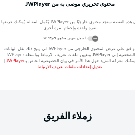
محتوى تحريري موصى به من
JWPlayer
 هذه النقطة ستجد محتوى خارجيًا من
JWPlayer
يُكمل المقالة. يُمكنك عرضها
بنقرة واحدة وإخفائها مرة أخرى.
السماح بعرض محتوى
JWPlayer
وافق على عرض المحتوى الخارجي من
JWPlayer
لي. يتيح ذلك نقل البيانات
الشخصية إلى
JWPlayer
وتعيين ملفات تعريف الارتباط بواسطة
JWPlayer
.
ُمكنك معرفة المزيد حول هذا الأمر في بيان الخصوصية الخاص بـ
JWPlayer
|
تعديل إعدادات ملفات تعريف الارتباط
زملاء الفريق