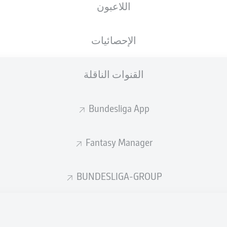
اللاعبون
الجنسية
27.12.1996
الطول
الوزن
CHE
29 عام
189 CM
81 KG
الإحصائيات
القنوات الناقلة
Bundesliga App
Fantasy Manager
إحصائيات موسم 2026/2027
BUNDESLIGA-GROUP
الأخطاء المرتكبة
لهوائية
ة