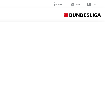
2BL
VBL
BL
CEDRIC
ITTEN
26
مهاجم
WERDER BREMEN
إحصائيات موسم 2026/2027
الأهداف
زملاء ال