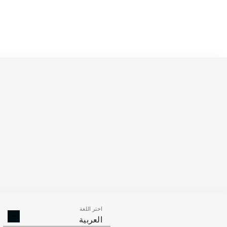
Competition
Bundesliga
Season
2026/2027
اختر اللغة
الالتحامات ا
الافتكاكات الناجحة
العربية
الناجح