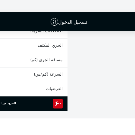
البطاقات الصفراء
المشاركات
تسجيل الدخول
الانطلاقات السريعة
الجري المكثف
مسافة الجري (كم)
السرعة (كم/س)
العرضيات
المزيد من ال