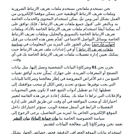
نحن نستخدم ملفانحن نستخدم ملفات تعريف الارتباط الضرورية
Official Partners
وملفات تعريف الارتباط الوظيفية حتى يتمكن موقعنا الإلكتروني من
العمل بشكل آمن ومن ثمَّ، يمكن استخدام المحتوى والخدمات الخاصة
به. وبالنقر على "قبول جميع ملفات تعريف الارتباط"، فإنك توافق على
أنه يمكننا أيضًا استخدام ملفات تعريف الارتباط الخاصة بالأداء، وملفات
تعريف الارتباط الخاصة بالتسويق والتحليل، وملفات تعريف الارتباط
الخاصة بوسائل التواصل الاجتماعي. تُقدَّم بعض هذه الخدمات من قِبل
جهات خارجية
. يمكن العثور على المزيد من المعلومات في
سياسة
ملفات تعريف الارتباط
] أو في إعدادات ملف تعريف الارتباط حيث
يمكنك تعيين إدارة تفضيلات ملفات تعريف الارتباط الخاصة بك في أي
وقت..
نخزن نحن
61
وشركاؤنا البيانات الشخصية ونصل إليها، مثل بيانات
التصفح أو المعرفات الفريدة، على جهازك. يُمكّن تحديد أوافق تقنيات
التتبع من دعم الأغراض المعروضة في إطار معالجتنا وشركائنا للبيانات
الإعلانات
الإخطارات القانونية
التي يجب توفيرها. سيؤدي تحديد رفض الكل أو سحب موافقتك إلى
تعطيلها. إذا تم تعطيل أدوات التتبع، فقد لا تكون بعض المحتويات
إدارة التفضيلات
بيان الخصوصية
والإعلانات التي تراها ذا صلة بك. يمكنك إعادة عرض هذه القائمة لتغيير
اختياراتك أو سحب الموافقة في أي وقت عن طريق النقر على إدارة
شروط الاستخدام
الوظائف
التفضيلات الرابط في أسفل صفحة الويب. ستؤثر اختياراتك داخل
جهة النشر
تواصل معنا
الموقع الإلكتروني الخاص بنا. لمزيد من التفاصيل، يرجى الرجوع إلى
سياسة الخصوصية الخاصة بنا.
بيان حماية البيانات
بيان النشر
اللاعبون
نعمد نحن وشركاؤنا إلى معالجة البيانات لتقديم:
استخدام بيانات الموقع الجغرافي الدقيقة. فحص خصائص الجهاز بشكل