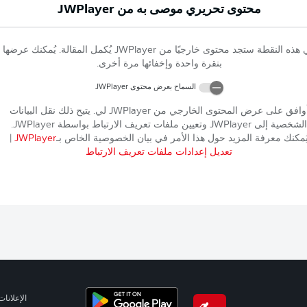
محتوى تحريري موصى به من
JWPlayer
 هذه النقطة ستجد محتوى خارجيًا من
JWPlayer
يُكمل المقالة. يُمكنك عرضها
بنقرة واحدة وإخفائها مرة أخرى.
السماح بعرض محتوى
JWPlayer
وافق على عرض المحتوى الخارجي من
JWPlayer
لي. يتيح ذلك نقل البيانات
الشخصية إلى
JWPlayer
وتعيين ملفات تعريف الارتباط بواسطة
JWPlayer
.
ُمكنك معرفة المزيد حول هذا الأمر في بيان الخصوصية الخاص بـ
JWPlayer
|
تعديل إعدادات ملفات تعريف الارتباط
الإعلانات