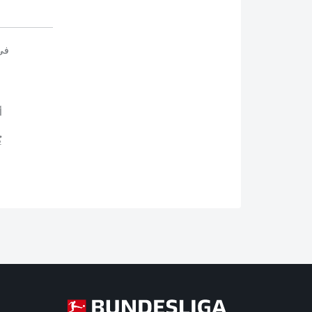
في
أ
ي