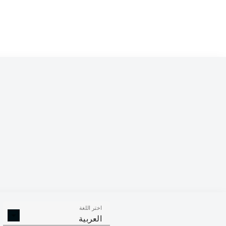
Competition
Bundesliga 2
Season
اختر اللغة
الالتحامات ا
الافتكاكات الناجحة
العربية
الناجح