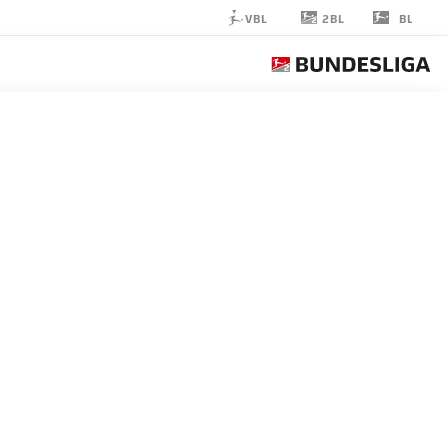
2BL
VBL
BL
ARKADIUSZ
PYRKA
11
مدافع
ST. PAULI
إحصائيات موسم 2025/2026
الأهداف