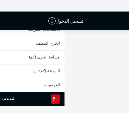
البطاقات الصفراء
المشاركات
تسجيل الدخول
الانطلاقات السريعة
الجري المكثف
مسافة الجري (كم)
السرعة (كم/س)
العرضيات
المزيد من ال