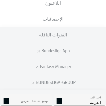
اللاعبون
الجنسية
الطول
الوزن
17.04.2005
73
180
NOR
,
21 عام
KG
CM
NGA
الإحصائيات
القنوات الناقلة
Competition
Bundesliga
Bundesliga App
Season
2026/2027
Fantasy Manager
BUNDESLIGA-GROUP
إحصائيات موسم 2026/2027
اختر اللغة
وضع شاشة العرض
العربية
الافتكاكات
الالتحامات الهوائية