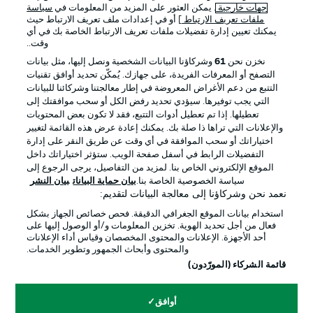
جهات خارجية
. يمكن العثور على المزيد من المعلومات في
سياسة
ملفات تعريف الارتباط
] أو في إعدادات ملف تعريف الارتباط حيث
يمكنك تعيين إدارة تفضيلات ملفات تعريف الارتباط الخاصة بك في أي
الإعلانات
الإخطارات القانونية
وقت..
إدارة التفضيلات
بيان الخصوصية
نخزن نحن
61
وشركاؤنا البيانات الشخصية ونصل إليها، مثل بيانات
التصفح أو المعرفات الفريدة، على جهازك. يُمكّن تحديد أوافق تقنيات
شروط الاستخدام
القنوات الناقلة
التتبع من دعم الأغراض المعروضة في إطار معالجتنا وشركائنا للبيانات
الوظائف
جهة النشر
التي يجب توفيرها. سيؤدي تحديد رفض الكل أو سحب موافقتك إلى
تعطيلها. إذا تم تعطيل أدوات التتبع، فقد لا تكون بعض المحتويات
تواصل معنا
اللاعبون
والإعلانات التي تراها ذا صلة بك. يمكنك إعادة عرض هذه القائمة لتغيير
اختياراتك أو سحب الموافقة في أي وقت عن طريق النقر على إدارة
التفضيلات الرابط في أسفل صفحة الويب. ستؤثر اختياراتك داخل
الموقع الإلكتروني الخاص بنا. لمزيد من التفاصيل، يرجى الرجوع إلى
سياسة الخصوصية الخاصة بنا.
بيان حماية البيانات
بيان النشر
نعمد نحن وشركاؤنا إلى معالجة البيانات لتقديم:
استخدام بيانات الموقع الجغرافي الدقيقة. فحص خصائص الجهاز بشكل
فعال من أجل تحديد الهوية. تخزين المعلومات و/أو الوصول إليها على
أحد الأجهزة. الإعلانات والمحتوى المخصصان وقياس أداء الإعلانات
والمحتوى وأبحاث الجمهور وتطوير الخدمات.
© 2026 Bundesliga-Gruppe GmbH
قائمة الشركاء (المورّدون)
اختر اللغة
أوافق
العربية