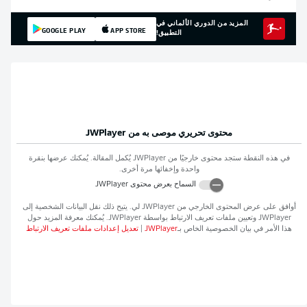
المزيد من الدوري الألماني في
GOOGLE PLAY
APP STORE
التطبيق!
محتوى تحريري موصى به من
JWPlayer
في هذه النقطة ستجد محتوى خارجيًا من
JWPlayer
يُكمل المقالة. يُمكنك عرضها بنقرة
واحدة وإخفائها مرة أخرى.
السماح بعرض محتوى
JWPlayer
أوافق على عرض المحتوى الخارجي من
JWPlayer
لي. يتيح ذلك نقل البيانات الشخصية إلى
JWPlayer
وتعيين ملفات تعريف الارتباط بواسطة
JWPlayer
. يُمكنك معرفة المزيد حول
هذا الأمر في بيان الخصوصية الخاص بـ
JWPlayer
|
تعديل إعدادات ملفات تعريف الارتباط