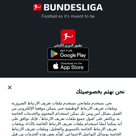
Football as it's meant to be
تطبيق الدوري الألماني
Official Partners
نحن نهتم بخصوصيتك
نحن نستخدم ملفانحن نستخدم ملفات تعريف الارتباط الضرورية
وملفات تعريف الارتباط الوظيفية حتى يتمكن موقعنا الإلكتروني من
العمل بشكل آمن ومن ثمَّ، يمكن استخدام المحتوى والخدمات الخاصة
به. وبالنقر على "قبول جميع ملفات تعريف الارتباط"، فإنك توافق على
أنه يمكننا أيضًا استخدام ملفات تعريف الارتباط الخاصة بالأداء، وملفات
تعريف الارتباط الخاصة بالتسويق والتحليل، وملفات تعريف الارتباط
الخاصة بوسائل التواصل الاجتماعي. تُقدَّم بعض هذه الخدمات من قِبل