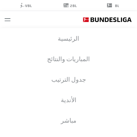
2BL
VBL
BL
ANTONIO
الرئيسية
NUSA
7
المباريات والنتائج
جدول الترتيب
مهاجم
الأندية
RB LEIPZIG
إحصائيات موسم 2026/2027
الأهداف
زملاء الفريق
مباشر