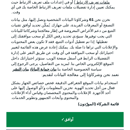
ملفات تعريف الارتباط
] أو في إعدادات ملف تعريف الارتباط حيث
يمكنك تعيين إدارة تفضيلات ملفات تعريف الارتباط الخاصة بك في أي
الإعلانات
الإخطارات القانونية
وقت..
إدارة التفضيلات
بيان الخصوصية
نخزن نحن
61
وشركاؤنا البيانات الشخصية ونصل إليها، مثل بيانات
التصفح أو المعرفات الفريدة، على جهازك. يُمكّن تحديد أوافق تقنيات
شروط الاستخدام
القنوات الناقلة
التتبع من دعم الأغراض المعروضة في إطار معالجتنا وشركائنا للبيانات
الوظائف
جهة النشر
التي يجب توفيرها. سيؤدي تحديد رفض الكل أو سحب موافقتك إلى
تعطيلها. إذا تم تعطيل أدوات التتبع، فقد لا تكون بعض المحتويات
تواصل معنا
اللاعبون
والإعلانات التي تراها ذا صلة بك. يمكنك إعادة عرض هذه القائمة لتغيير
اختياراتك أو سحب الموافقة في أي وقت عن طريق النقر على إدارة
التفضيلات الرابط في أسفل صفحة الويب. ستؤثر اختياراتك داخل
الموقع الإلكتروني الخاص بنا. لمزيد من التفاصيل، يرجى الرجوع إلى
سياسة الخصوصية الخاصة بنا.
بيان حماية البيانات
بيان النشر
نعمد نحن وشركاؤنا إلى معالجة البيانات لتقديم:
استخدام بيانات الموقع الجغرافي الدقيقة. فحص خصائص الجهاز بشكل
فعال من أجل تحديد الهوية. تخزين المعلومات و/أو الوصول إليها على
أحد الأجهزة. الإعلانات والمحتوى المخصصان وقياس أداء الإعلانات
والمحتوى وأبحاث الجمهور وتطوير الخدمات.
© 2026 Bundesliga-Gruppe GmbH
قائمة الشركاء (المورّدون)
اختر اللغة
أوافق
العربية