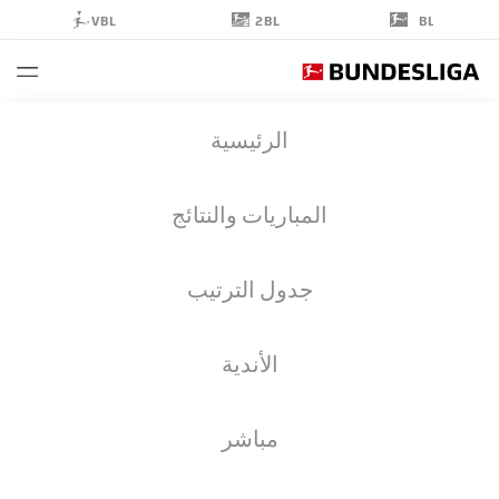
2BL
VBL
BL
ANDRIK
الرئيسية
MARKGRAF
3
المباريات والنتائج
جدول الترتيب
مدافع
الأندية
UNION BERLIN
إحصائيات موسم 2026/2027
الأهداف
زملاء الفريق
مباشر