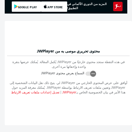
المزيد من الدوري الألماني في
GOOGLE PLAY
APP STORE
التطبيق!
محتوى تحريري موصى به من
JWPlayer
في هذه النقطة ستجد محتوى خارجيًا من
JWPlayer
يُكمل المقالة. يُمكنك عرضها بنقرة
واحدة وإخفائها مرة أخرى.
السماح بعرض محتوى
JWPlayer
أوافق على عرض المحتوى الخارجي من
JWPlayer
لي. يتيح ذلك نقل البيانات الشخصية إلى
JWPlayer
وتعيين ملفات تعريف الارتباط بواسطة
JWPlayer
. يُمكنك معرفة المزيد حول
هذا الأمر في بيان الخصوصية الخاص بـ
JWPlayer
|
تعديل إعدادات ملفات تعريف الارتباط