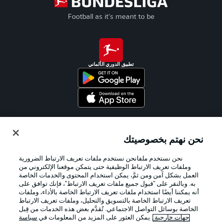
Football as it's meant to be
تطبيق الدوري الألماني
Official Partners
نحن نهتم بخصوصيتك
نحن نستخدم ملفانحن نستخدم ملفات تعريف الارتباط الضرورية
وملفات تعريف الارتباط الوظيفية حتى يتمكن موقعنا الإلكتروني من
العمل بشكل آمن ومن ثمَّ، يمكن استخدام المحتوى والخدمات الخاصة
به. وبالنقر على "قبول جميع ملفات تعريف الارتباط"، فإنك توافق على
أنه يمكننا أيضًا استخدام ملفات تعريف الارتباط الخاصة بالأداء، وملفات
تعريف الارتباط الخاصة بالتسويق والتحليل، وملفات تعريف الارتباط
الخاصة بوسائل التواصل الاجتماعي. تُقدَّم بعض هذه الخدمات من قِبل
جهات خارجية
. يمكن العثور على المزيد من المعلومات في
سياسة