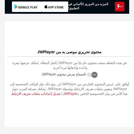
المزيد من الدوري الألماني في
GOOGLE PLAY
APP STORE
التطبيق!
محتوى تحريري موصى به من
JWPlayer
في هذه النقطة ستجد محتوى خارجيًا من
JWPlayer
يُكمل المقالة. يُمكنك عرضها بنقرة
واحدة وإخفائها مرة أخرى.
السماح بعرض محتوى
JWPlayer
أوافق على عرض المحتوى الخارجي من
JWPlayer
لي. يتيح ذلك نقل البيانات الشخصية إلى
JWPlayer
وتعيين ملفات تعريف الارتباط بواسطة
JWPlayer
. يُمكنك معرفة المزيد حول
هذا الأمر في بيان الخصوصية الخاص بـ
JWPlayer
|
تعديل إعدادات ملفات تعريف الارتباط