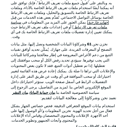
به. وبالنقر على "قبول جميع ملفات تعريف الارتباط"، فإنك توافق على
أنه يمكننا أيضًا استخدام ملفات تعريف الارتباط الخاصة بالأداء، وملفات
تعريف الارتباط الخاصة بالتسويق والتحليل، وملفات تعريف الارتباط
الخاصة بوسائل التواصل الاجتماعي. تُقدَّم بعض هذه الخدمات من قِبل
جهات خارجية
. يمكن العثور على المزيد من المعلومات في
سياسة
ملفات تعريف الارتباط
] أو في إعدادات ملف تعريف الارتباط حيث
يمكنك تعيين إدارة تفضيلات ملفات تعريف الارتباط الخاصة بك في أي
الإعلانات
الإخطارات القانونية
وقت..
إدارة التفضيلات
بيان الخصوصية
نخزن نحن
61
وشركاؤنا البيانات الشخصية ونصل إليها، مثل بيانات
التصفح أو المعرفات الفريدة، على جهازك. يُمكّن تحديد أوافق تقنيات
شروط الاستخدام
الوظائف
التتبع من دعم الأغراض المعروضة في إطار معالجتنا وشركائنا للبيانات
جهة النشر
تواصل معنا
التي يجب توفيرها. سيؤدي تحديد رفض الكل أو سحب موافقتك إلى
تعطيلها. إذا تم تعطيل أدوات التتبع، فقد لا تكون بعض المحتويات
اللاعبون
والإعلانات التي تراها ذا صلة بك. يمكنك إعادة عرض هذه القائمة لتغيير
اختياراتك أو سحب الموافقة في أي وقت عن طريق النقر على إدارة
التفضيلات الرابط في أسفل صفحة الويب. ستؤثر اختياراتك داخل
الموقع الإلكتروني الخاص بنا. لمزيد من التفاصيل، يرجى الرجوع إلى
سياسة الخصوصية الخاصة بنا.
بيان حماية البيانات
بيان النشر
نعمد نحن وشركاؤنا إلى معالجة البيانات لتقديم:
استخدام بيانات الموقع الجغرافي الدقيقة. فحص خصائص الجهاز بشكل
فعال من أجل تحديد الهوية. تخزين المعلومات و/أو الوصول إليها على
أحد الأجهزة. الإعلانات والمحتوى المخصصان وقياس أداء الإعلانات
والمحتوى وأبحاث الجمهور وتطوير الخدمات.
© 2026 Bundesliga-Gruppe GmbH
قائمة الشركاء (المورّدون)