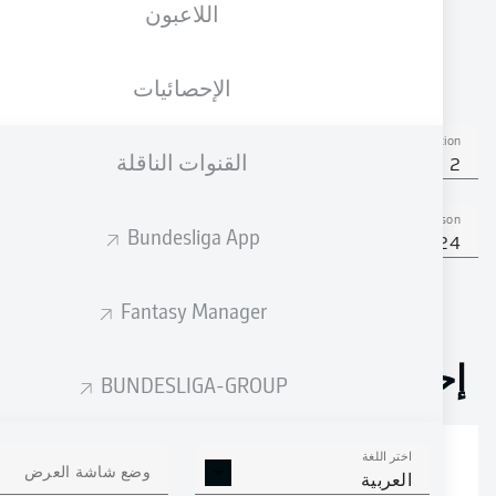
اللاعبون
الجنسية
10.03.1987
الطول
الوزن
DEU
39 عام
195 CM
90 KG
الإحصائيات
Competition
القنوات الناقلة
Bundesliga 2
Season
Bundesliga App
2023/2024
Fantasy Manager
إحصائيات موسم 2023/2024
BUNDESLIGA-GROUP
اختر اللغة
التمريرات
وضع شاشة العرض
التصديات
الأهداف العكسية
العربية
المكتملة