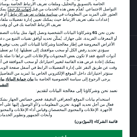
شروط الاستخدام
الوظائف
الخاصة بالتسويق والتحليل، وملفات تعريف الارتباط الخاصة بوسائل
التواصل الاجتماعي. تُقدَّم بعض هذه الخدمات من قِبل
جهات خارجية
. يمكن
جهة النشر
تواصل معنا
العثور على المزيد من المعلومات في
سياسة ملفات تعريف الارتباط
] أو في
إعدادات ملف تعريف الارتباط حيث يمكنك تعيين إدارة تفضيلات ملفات
اللاعبون
تعريف الارتباط الخاصة بك في أي وقت..
نخزن نحن
61
وشركاؤنا البيانات الشخصية ونصل إليها، مثل بيانات التصفح
أو المعرفات الفريدة، على جهازك. يُمكّن تحديد أوافق تقنيات التتبع من دعم
الأغراض المعروضة في إطار معالجتنا وشركائنا للبيانات التي يجب توفيرها.
سيؤدي تحديد رفض الكل أو سحب موافقتك إلى تعطيلها. إذا تم تعطيل
أدوات التتبع، فقد لا تكون بعض المحتويات والإعلانات التي تراها ذا صلة بك.
يمكنك إعادة عرض هذه القائمة لتغيير اختياراتك أو سحب الموافقة في أي
وقت عن طريق النقر على إدارة التفضيلات الرابط في أسفل صفحة الويب.
ستؤثر اختياراتك داخل الموقع الإلكتروني الخاص بنا. لمزيد من التفاصيل،
يرجى الرجوع إلى سياسة الخصوصية الخاصة بنا.
بيان حماية البيانات
بيان
© 2026 Bundesliga-Gruppe GmbH
النشر
نعمد نحن وشركاؤنا إلى معالجة البيانات لتقديم:
اختر اللغة
استخدام بيانات الموقع الجغرافي الدقيقة. فحص خصائص الجهاز بشكل
العربية
فعال من أجل تحديد الهوية. تخزين المعلومات و/أو الوصول إليها على أحد
الأجهزة. الإعلانات والمحتوى المخصصان وقياس أداء الإعلانات والمحتوى
وأبحاث الجمهور وتطوير الخدمات.
قائمة الشركاء (المورّدون)
وضع شاشة العرض