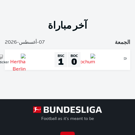
آخر مباراة
لجمعة
07-أغسطس-2026
BSC
BOC
1
0
Liveticker
Football as it's meant to be