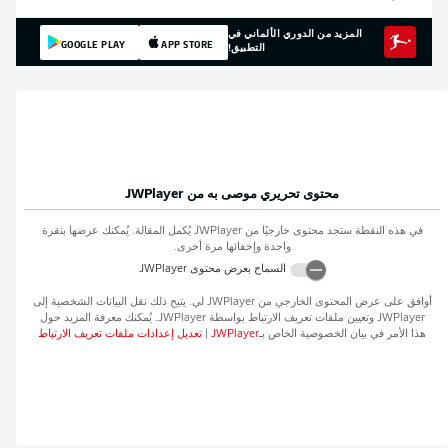
المزيد من الدوري الألماني في
GOOGLE PLAY
APP STORE
التطبيق!
محتوى تحريري موصى به من
JWPlayer
في هذه النقطة ستجد محتوى خارجيًا من
JWPlayer
يُكمل المقالة. يُمكنك عرضها بنقرة
واحدة وإخفائها مرة أخرى.
السماح بعرض محتوى
JWPlayer
أوافق على عرض المحتوى الخارجي من
JWPlayer
لي. يتيح ذلك نقل البيانات الشخصية إلى
JWPlayer
وتعيين ملفات تعريف الارتباط بواسطة
JWPlayer
. يُمكنك معرفة المزيد حول
هذا الأمر في بيان الخصوصية الخاص بـ
JWPlayer
|
تعديل إعدادات ملفات تعريف الارتباط