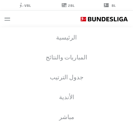
2BL
VBL
BL
ABOUBAKA
الرئيسية
SOUMAHORO
المباريات والنتائج
جدول الترتيب
مدافع
الأندية
HAMBURG
إحصائيات موسم 2026/2027
الأهداف
زملاء الفريق
مباشر