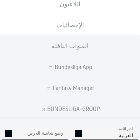
اللاعبون
الجنسية
الطول
الوزن
04.02.2005
78
184
FRA
, CIV
21 عام
KG
CM
الإحصائيات
القنوات الناقلة
Competition
Bundesliga
Bundesliga App
Season
2026/2027
Fantasy Manager
BUNDESLIGA-GROUP
إحصائيات موسم 2026/2027
اختر اللغة
وضع شاشة العرض
العربية
الالتحامات الهوائية