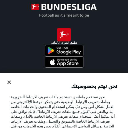
Football as it's meant to be
تطبيق الدوري الألماني
Official Partners
نحن نهتم بخصوصيتك
نحن نستخدم ملفانحن نستخدم ملفات تعريف الارتباط الضرورية
وملفات تعريف الارتباط الوظيفية حتى يتمكن موقعنا الإلكتروني من
العمل بشكل آمن ومن ثمَّ، يمكن استخدام المحتوى والخدمات الخاصة
به. وبالنقر على "قبول جميع ملفات تعريف الارتباط"، فإنك توافق على
أنه يمكننا أيضًا استخدام ملفات تعريف الارتباط الخاصة بالأداء، وملفات
تعريف الارتباط الخاصة بالتسويق والتحليل، وملفات تعريف الارتباط
الخاصة بوسائل التواصل الاجتماعي. تُقدَّم بعض هذه الخدمات من قِبل