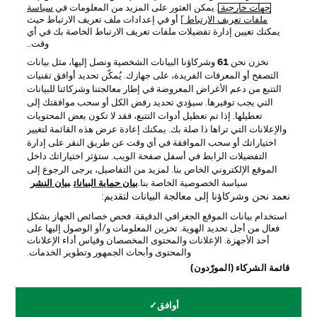
جهات خارجية
. يمكن العثور على المزيد من المعلومات في
سياسة
ملفات تعريف الارتباط
] أو في إعدادات ملف تعريف الارتباط حيث
يمكنك تعيين إدارة تفضيلات ملفات تعريف الارتباط الخاصة بك في أي
الإعلانات
الإخطارات القانونية
وقت..
إدارة التفضيلات
بيان الخصوصية
نخزن نحن
61
وشركاؤنا البيانات الشخصية ونصل إليها، مثل بيانات
التصفح أو المعرفات الفريدة، على جهازك. يُمكّن تحديد أوافق تقنيات
شروط الاستخدام
القنوات الناقلة
التتبع من دعم الأغراض المعروضة في إطار معالجتنا وشركائنا للبيانات
الوظائف
جهة النشر
التي يجب توفيرها. سيؤدي تحديد رفض الكل أو سحب موافقتك إلى
تعطيلها. إذا تم تعطيل أدوات التتبع، فقد لا تكون بعض المحتويات
تواصل معنا
اللاعبون
والإعلانات التي تراها ذا صلة بك. يمكنك إعادة عرض هذه القائمة لتغيير
اختياراتك أو سحب الموافقة في أي وقت عن طريق النقر على إدارة
التفضيلات الرابط في أسفل صفحة الويب. ستؤثر اختياراتك داخل
الموقع الإلكتروني الخاص بنا. لمزيد من التفاصيل، يرجى الرجوع إلى
سياسة الخصوصية الخاصة بنا.
بيان حماية البيانات
بيان النشر
نعمد نحن وشركاؤنا إلى معالجة البيانات لتقديم:
استخدام بيانات الموقع الجغرافي الدقيقة. فحص خصائص الجهاز بشكل
فعال من أجل تحديد الهوية. تخزين المعلومات و/أو الوصول إليها على
أحد الأجهزة. الإعلانات والمحتوى المخصصان وقياس أداء الإعلانات
والمحتوى وأبحاث الجمهور وتطوير الخدمات.
© 2026 Bundesliga-Gruppe GmbH
قائمة الشركاء (المورّدون)
اختر اللغة
أوافق
العربية