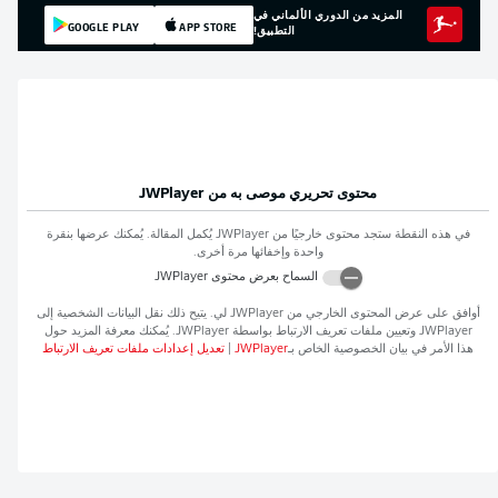
المزيد من الدوري الألماني في
GOOGLE PLAY
APP STORE
التطبيق!
محتوى تحريري موصى به من
JWPlayer
في هذه النقطة ستجد محتوى خارجيًا من
JWPlayer
يُكمل المقالة. يُمكنك عرضها بنقرة
واحدة وإخفائها مرة أخرى.
السماح بعرض محتوى
JWPlayer
افق على عرض المحتوى الخارجي من
JWPlayer
لي. يتيح ذلك نقل البيانات الشخصية إلى
JWPlaye
وتعيين ملفات تعريف الارتباط بواسطة
JWPlayer
. يُمكنك معرفة المزيد حول
ذا الأمر في بيان الخصوصية الخاص بـ
JWPlayer
|
تعديل إعدادات ملفات تعريف الارتباط