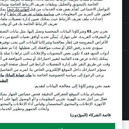
الخاصة بالتسويق والتحليل، وملفات تعريف الارتباط الخاصة بوسائل
اللاعبون
التواصل الاجتماعي. تُقدَّم بعض هذه الخدمات من قِبل
جهات خارجية
. يمكن
العثور على المزيد من المعلومات في
سياسة ملفات تعريف الارتباط
] أو في
إعدادات ملف تعريف الارتباط حيث يمكنك تعيين إدارة تفضيلات ملفات
تعريف الارتباط الخاصة بك في أي وقت..
نخزن نحن
61
وشركاؤنا البيانات الشخصية ونصل إليها، مثل بيانات التصفح
أو المعرفات الفريدة، على جهازك. يُمكّن تحديد أوافق تقنيات التتبع من دعم
الأغراض المعروضة في إطار معالجتنا وشركائنا للبيانات التي يجب توفيرها.
سيؤدي تحديد رفض الكل أو سحب موافقتك إلى تعطيلها. إذا تم تعطيل
أدوات التتبع، فقد لا تكون بعض المحتويات والإعلانات التي تراها ذا صلة بك.
يمكنك إعادة عرض هذه القائمة لتغيير اختياراتك أو سحب الموافقة في أي
وقت عن طريق النقر على إدارة التفضيلات الرابط في أسفل صفحة الويب.
© 2026 Bundesliga-Gruppe GmbH
ستؤثر اختياراتك داخل الموقع الإلكتروني الخاص بنا. لمزيد من التفاصيل،
يرجى الرجوع إلى سياسة الخصوصية الخاصة بنا.
بيان حماية البيانات
بيان
اختر اللغة
النشر
العربية
نعمد نحن وشركاؤنا إلى معالجة البيانات لتقديم:
استخدام بيانات الموقع الجغرافي الدقيقة. فحص خصائص الجهاز بشكل
فعال من أجل تحديد الهوية. تخزين المعلومات و/أو الوصول إليها على أحد
الأجهزة. الإعلانات والمحتوى المخصصان وقياس أداء الإعلانات والمحتوى
وضع شاشة العرض
وأبحاث الجمهور وتطوير الخدمات.
قائمة الشركاء (المورّدون)