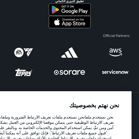
تطبيق الدوري الألماني
Official Partners
نحن نهتم بخصوصيتك
الإعلانات
الإخطارات القانونية
نحن نستخدم ملفانحن نستخدم ملفات تعريف الارتباط الضرورية وملفات
إدارة التفضيلات
بيان الخصوصية
تعريف الارتباط الوظيفية حتى يتمكن موقعنا الإلكتروني من العمل بشكل
شروط الاستخدام
الوظائف
آمن ومن ثمَّ، يمكن استخدام المحتوى والخدمات الخاصة به. وبالنقر على
"قبول جميع ملفات تعريف الارتباط"، فإنك توافق على أنه يمكننا أيضًا
جهة النشر
تواصل معنا
استخدام ملفات تعريف الارتباط الخاصة بالأداء، وملفات تعريف الارتباط