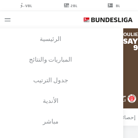
2BL
VBL
BL
ABDOU
الرئيسية
CEES
المباريات والنتائج
جدول الترتيب
مهاجم
الأندية
ST. PAULI
ائيات موسم 2025/2026
الأهداف
مباشر