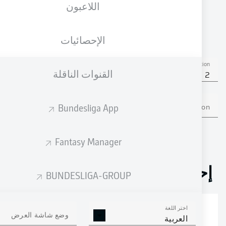
اللاعبون
الجنسية
05.01.2004
الطول
الوزن
GMB
22 عام
185 CM
79 KG
الإحصائيات
Competition
القنوات الناقلة
Bundesliga 2
Bundesliga App
Season
Fantasy Manager
إحصائيات موسم 2025/2026
BUNDESLIGA-GROUP
اختر اللغة
الالتحامات الهوائية
وضع شاشة العرض
الافتكاكات الناجحة
العربية
الناجحة