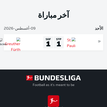
آخر مباراة
أحد
09-أغسطس-2026
SGF
STP
1
1
Liveticker
Football as it's meant to be