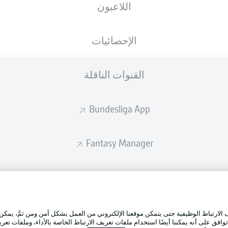
اللاعبون
الإحصائيات
القنوات الناقلة
Bundesliga App
Fantasy Manager
BUNDESLIGA-GROUP
الإعلانات
إدارة ال
تطبيق الدوري الألماني
لارتباط الوظيفية حتى يتمكن موقعنا الإلكتروني من العمل بشكل آمن ومن ثمَّ، يمكن
شروط ال
وافق على أنه يمكننا أيضًا استخدام ملفات تعريف الارتباط الخاصة بالأداء، وملفات تعري