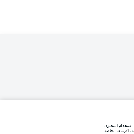
الإخطارات القانونية
تفضيلات
بيان الخصوصية
 استخدام المحتوى
وضع شاشة العرض
استخدام
القنوات الناقلة
ف الارتباط الخاصة