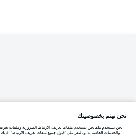
نحن نهتم بخصوصيتك
Football as it's meant to be
اختر اللغة
نحن نستخدم ملفانحن نستخدم ملفات تعريف الارتباط الضرورية وملفات تعريف ا
العربية
والخدمات الخاصة به. وبالنقر على "قبول جميع ملفات تعريف الارتباط"، فإنك ت