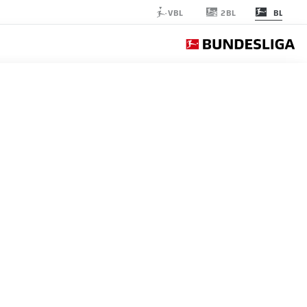
2BL
VBL
BL