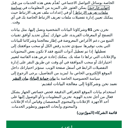
الخاصة بوسائل التواصل الاجتماعي. تُقدَّم بعض هذه الخدمات من قِبل
جهات خارجية
. يمكن العثور على المزيد من المعلومات في
سياسة
ملفات تعريف الارتباط
] أو في إعدادات ملف تعريف الارتباط حيث
يمكنك تعيين إدارة تفضيلات ملفات تعريف الارتباط الخاصة بك في أي
وقت..
نخزن نحن
61
وشركاؤنا البيانات الشخصية ونصل إليها، مثل بيانات
التصفح أو المعرفات الفريدة، على جهازك. يُمكّن تحديد أوافق تقنيات
التتبع من دعم الأغراض المعروضة في إطار معالجتنا وشركائنا للبيانات
التي يجب توفيرها. سيؤدي تحديد رفض الكل أو سحب موافقتك إلى
تعطيلها. إذا تم تعطيل أدوات التتبع، فقد لا تكون بعض المحتويات
والإعلانات التي تراها ذا صلة بك. يمكنك إعادة عرض هذه القائمة لتغيير
الإعلانات
الإخطارات القانونية
اختياراتك أو سحب الموافقة في أي وقت عن طريق النقر على إدارة
إدارة التفضيلات
بيان الخصوصية
التفضيلات الرابط في أسفل صفحة الويب. ستؤثر اختياراتك داخل
الموقع الإلكتروني الخاص بنا. لمزيد من التفاصيل، يرجى الرجوع إلى
شروط الاستخدام
الوظائف
سياسة الخصوصية الخاصة بنا.
بيان حماية البيانات
بيان النشر
نعمد نحن وشركاؤنا إلى معالجة البيانات لتقديم:
جهة النشر
تواصل معنا
استخدام بيانات الموقع الجغرافي الدقيقة. فحص خصائص الجهاز بشكل
اللاعبون
فعال من أجل تحديد الهوية. تخزين المعلومات و/أو الوصول إليها على
أحد الأجهزة. الإعلانات والمحتوى المخصصان وقياس أداء الإعلانات
والمحتوى وأبحاث الجمهور وتطوير الخدمات.
قائمة الشركاء (المورّدون)