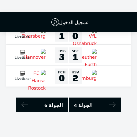
Liveticker
الأحد
03-سبتمبر-2023
تسجيل الدخول
ELV
OSN
1
0
Liveticker
H96
SGF
3
1
Liveticker
FCH
HSV
0
2
Liveticker
الجولة 4
الجولة 6