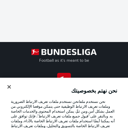
Football as it's meant to be
تطبيق الدوري الألماني
نحن نهتم بخصوصيتك
نحن نستخدم ملفانحن نستخدم ملفات تعريف الارتباط الضرورية
وملفات تعريف الارتباط الوظيفية حتى يتمكن موقعنا الإلكتروني من
العمل بشكل آمن ومن ثمَّ، يمكن استخدام المحتوى والخدمات الخاصة
به. وبالنقر على "قبول جميع ملفات تعريف الارتباط"، فإنك توافق على
Official Partners
أنه يمكننا أيضًا استخدام ملفات تعريف الارتباط الخاصة بالأداء، وملفات
تعريف الارتباط الخاصة بالتسويق والتحليل، وملفات تعريف الارتباط