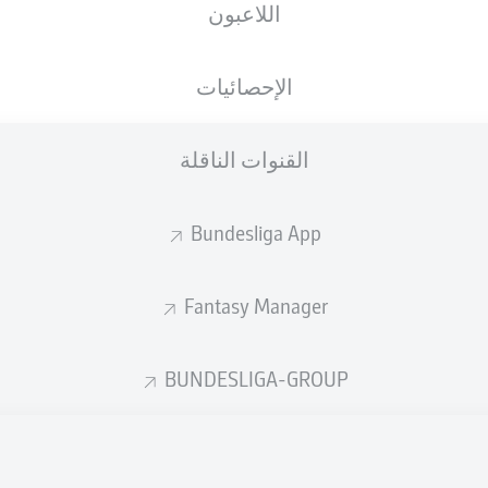
2
2
Fortuna Düsseld
اللاعبون
الإحصائيات
S04
REG
1
4
SSV Jahn Rege
القنوات الناقلة
STP
SCP
1
3
Paderborn
Bundesliga App
SVW
KSC
0
0
Karlsruhe
Fantasy Manager
SGD
FCH
3
1
F.C. Hansa Rost
BUNDESLIGA-GROUP