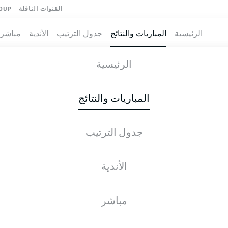
القنوات الناقلة
OUP
الرئيسية
المباريات والنتائج
جدول الترتيب
الأندية
مباشر
الرئيسية
الجولة 4
المباريات والنتائج
موسم 2021-2022
الجولة 4
جم
جدول الترتيب
الأندية
HDH
H96
0
1
Hannover
مباشر
KSV
F95