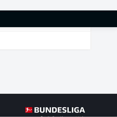
4
Aue