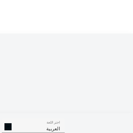
orf
السبت
nsburg
ock
الأحد
اختر اللغة
العربية