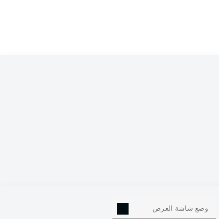
Holstein Kiel
Liveticker
21-أغسطس-2021
Schalke
Liveticker
St. Pauli
Liveticker
Werder Bremen
Liveticker
Dynamo Dresden
Liveticker
22-أغسطس-2021
وضع شاشة العرض