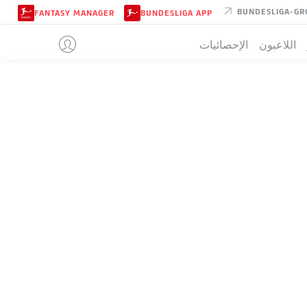
BUNDESLIGA-GR
FANTASY MANAGER
BUNDESLIGA APP
اللاعبون
الإحصائيات
يع الأندية
20-أغسطس-2021
Heidenheim
Liveticker