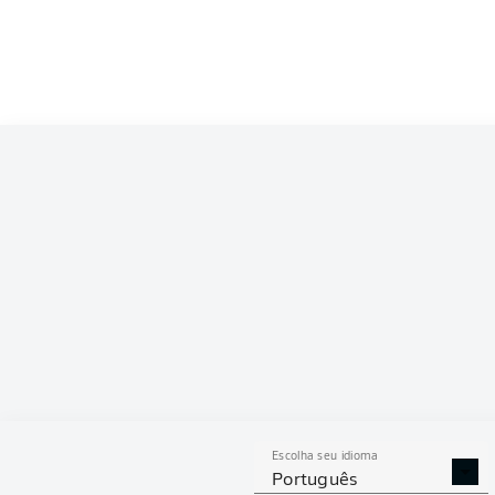
Competition
Bundesliga
Season
2025/2026
ESTAT
Escolha seu idioma
DESARMES
DISPU
Português
REALIZADOS
ÁREAS G