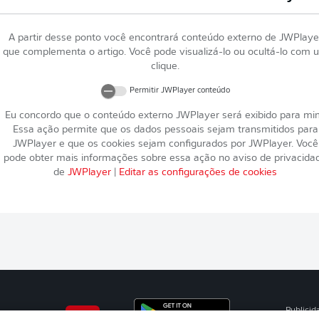
A partir desse ponto você encontrará conteúdo externo de
JWPlaye
que complementa o artigo. Você pode visualizá-lo ou ocultá-lo com 
clique.
Permitir
JWPlayer
conteúdo
Eu concordo que o conteúdo externo
JWPlayer
será exibido para mi
Essa ação permite que os dados pessoais sejam transmitidos para
JWPlayer
e que os cookies sejam configurados por
JWPlayer
. Você
pode obter mais informações sobre essa ação no aviso de privacida
de
JWPlayer
|
Editar as configurações de cookies
Publicid