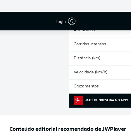
0
Cartões amarelos
Participações nos jogos
Login
Arrancadas
Corridas intensas
Distância (km)
Velocidade (km/h)
Cruzamentos
MAIS BUNDESLIGA NO APP!
Conteúdo editorial recomendado de
JWPlayer