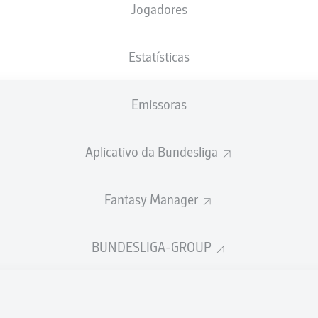
Jogadores
NACIONALIDADE
24.05.2004
ALTURA
PESO
LUX
22 ANOS
175 CM
68 KG
Estatísticas
Emissoras
Aplicativo da Bundesliga
Fantasy Manager
ÍSTICAS DA TEMPORADA 202
BUNDESLIGA-GROUP
Faltas
TAS
ANHAS