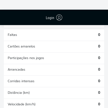
DESARMES
DISPUTAS
REALIZADOS
ÁREAS GANHAS
0
0
Login
Faltas
0
Cartões amarelos
0
Participações nos jogos
0
Arrancadas
0
Corridas intensas
0
Distância (km)
0
Velocidade (km/h)
0