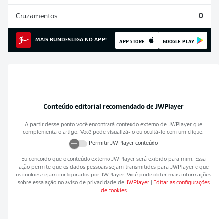
Cruzamentos
0
MAIS BUNDESLIGA NO APP!
APP STORE
GOOGLE PLAY
Conteúdo editorial recomendado de
JWPlayer
A partir desse ponto você encontrará conteúdo externo de
JWPlayer
que
complementa o artigo. Você pode visualizá-lo ou ocultá-lo com um clique.
Permitir
JWPlayer
conteúdo
Eu concordo que o conteúdo externo
JWPlayer
será exibido para mim. Essa
ação permite que os dados pessoais sejam transmitidos para
JWPlayer
e que
os cookies sejam configurados por
JWPlayer
. Você pode obter mais informações
sobre essa ação no aviso de privacidade de
JWPlayer
|
Editar as configurações
de cookies