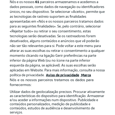
Nós e os nossos
61
parceiros armazenamos e acedemos a
dados pessoais, como dados de navegação ou identificadores
únicos, no seu dispositivo. Se selecionar «Aceito», permite que
as tecnologias de rastreio suportem as finalidades
apresentadas em «Nós e os nossos parceiros tratamos dados
para as seguintes finalidades». Se, pelo contrário, selecionar
«Rejeitar tudo» ou retirar o seu consentimento, estas
Publicidade
Avisos legais
tecnologias serão desativadas. Se os rastreadores forem
Gerir preferências
Aviso de privacidade
desativados, alguns conteúdos e anúncios que vê poderão
não ser tão relevantes para si. Pode voltar a este menu para
Termos de uso
Emissoras
alterar as suas escolhas ou retirar o consentimento a qualquer
momento clicando na ligação Gerir preferências na parte
Trabalhe conosco
Marca
inferior da página Web (ou no ícone na parte inferior
Contato
Jogadores
esquerda da página, se aplicável). As suas escolhas serão
aplicadas em Website. Para mais informação, consulte a nossa
política de privacidade.
Aviso de privacidade
Marca
Nós e os nossos parceiros tratamos os dados para
fornecermos:
Utilizar dados de geolocalização precisos. Procurar ativamente
as características do dispositivo para identificação. Armazenar
e/ou aceder a informações num dispositivo. Publicidade e
conteúdos personalizados, medição de publicidade e
conteúdos, estudos de audiência e desenvolvimento de
serviços.