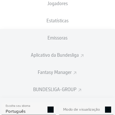
Jogadores
PESO
NACIONALIDADE
28.06.2000
ALTURA
71
JPN
26 ANOS
179 CM
KG
Estatísticas
Emissoras
Competition
Bundesliga
Aplicativo da Bundesliga
Season
2026/2027
Fantasy Manager
BUNDESLIGA-GROUP
ESTATÍSTICAS DA
TEMPORADA 2026/2027
Escolha seu idioma
Modo de visualização
Português