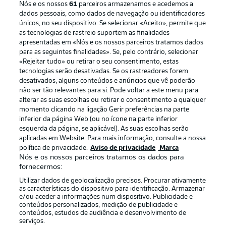
Nós e os nossos
61
parceiros armazenamos e acedemos a
dados pessoais, como dados de navegação ou identificadores
únicos, no seu dispositivo. Se selecionar «Aceito», permite que
as tecnologias de rastreio suportem as finalidades
apresentadas em «Nós e os nossos parceiros tratamos dados
para as seguintes finalidades». Se, pelo contrário, selecionar
«Rejeitar tudo» ou retirar o seu consentimento, estas
Publicidade
Avisos legais
tecnologias serão desativadas. Se os rastreadores forem
Gerir preferências
Aviso de privacidade
desativados, alguns conteúdos e anúncios que vê poderão
não ser tão relevantes para si. Pode voltar a este menu para
Termos de uso
Emissoras
alterar as suas escolhas ou retirar o consentimento a qualquer
momento clicando na ligação Gerir preferências na parte
Trabalhe conosco
Marca
inferior da página Web (ou no ícone na parte inferior
Contato
Jogadores
esquerda da página, se aplicável). As suas escolhas serão
aplicadas em Website. Para mais informação, consulte a nossa
política de privacidade.
Aviso de privacidade
Marca
Nós e os nossos parceiros tratamos os dados para
fornecermos:
Utilizar dados de geolocalização precisos. Procurar ativamente
as características do dispositivo para identificação. Armazenar
e/ou aceder a informações num dispositivo. Publicidade e
conteúdos personalizados, medição de publicidade e
conteúdos, estudos de audiência e desenvolvimento de
serviços.