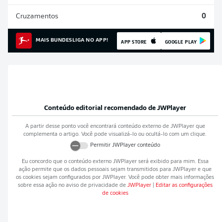
Cruzamentos
0
MAIS BUNDESLIGA NO APP!
APP STORE
GOOGLE PLAY
Conteúdo editorial recomendado de
JWPlayer
A partir desse ponto você encontrará conteúdo externo de
JWPlayer
que
complementa o artigo. Você pode visualizá-lo ou ocultá-lo com um clique.
Permitir
JWPlayer
conteúdo
Eu concordo que o conteúdo externo
JWPlayer
será exibido para mim. Essa
ação permite que os dados pessoais sejam transmitidos para
JWPlayer
e que
os cookies sejam configurados por
JWPlayer
. Você pode obter mais informações
sobre essa ação no aviso de privacidade de
JWPlayer
|
Editar as configurações
de cookies