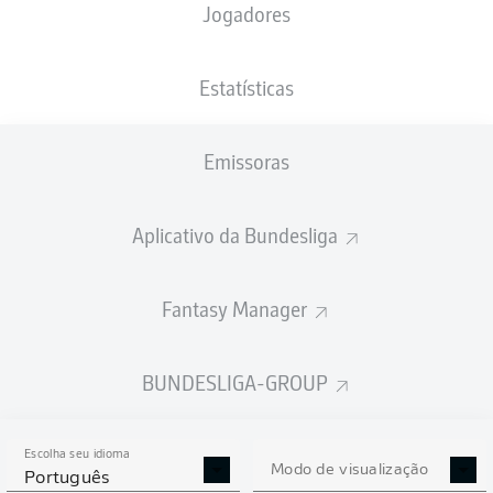
Jogadores
PESO
NACIONALIDADE
26.08.1999
ALTURA
74
UKR
26 ANOS
180 CM
KG
Estatísticas
Emissoras
Competition
Bundesliga
Aplicativo da Bundesliga
Season
2026/2027
Fantasy Manager
BUNDESLIGA-GROUP
ESTATÍSTICAS DA
TEMPORADA 2026/2027
Escolha seu idioma
Modo de visualização
Português