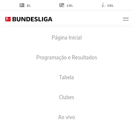
2BL
BL
VBL
YUKHYM
Página Inicial
KONOPLYA
22
Programação e Resultados
Tabela
ZAGUEIRO
Clubes
BORUSSIA MÖNCHENGLADBACH
ESTATÍSTICAS DA TEMPORADA 2026/2027
GOLS
COMP
Ao vivo