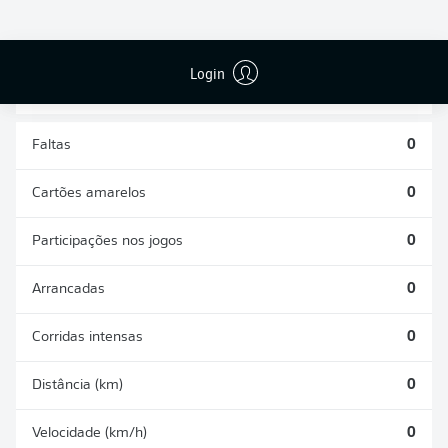
DESARMES
DISPUTAS
REALIZADOS
ÁREAS GANHAS
0
0
Login
Faltas
0
Cartões amarelos
0
Participações nos jogos
0
Arrancadas
0
Corridas intensas
0
Distância (km)
0
Velocidade (km/h)
0