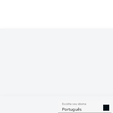
Competition
Bundesliga 2
Season
2025/2026
ESTAT
Escolha seu idioma
GOLS
ASSISTÊNCIAS
PÊNAL
Português