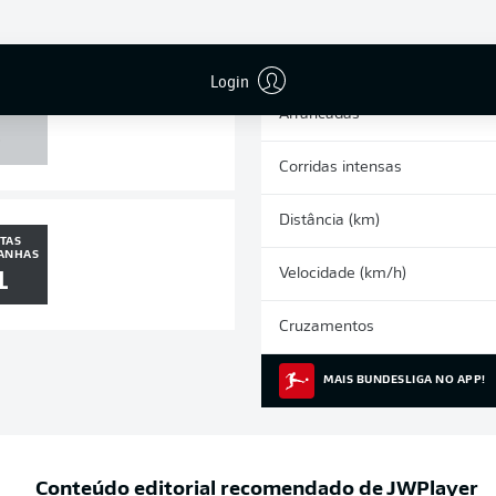
0
0
Cartões amarelos
Participações nos jogos
Login
 POSTE
Arrancadas
0
Corridas intensas
Distância (km)
TAS
ANHAS
Velocidade (km/h)
1
Cruzamentos
MAIS BUNDESLIGA NO APP!
Conteúdo editorial recomendado de
JWPlayer