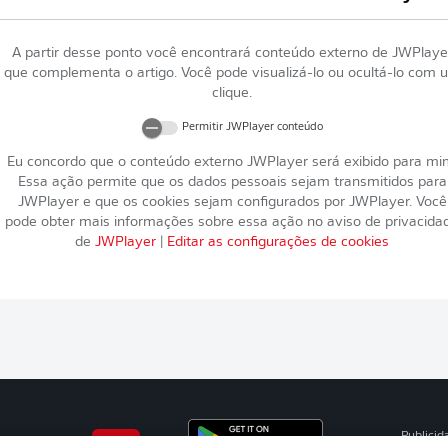
A partir desse ponto você encontrará conteúdo externo de
JWPlaye
que complementa o artigo. Você pode visualizá-lo ou ocultá-lo com 
clique.
Permitir
JWPlayer
conteúdo
Eu concordo que o conteúdo externo
JWPlayer
será exibido para mi
Essa ação permite que os dados pessoais sejam transmitidos para
JWPlayer
e que os cookies sejam configurados por
JWPlayer
. Você
pode obter mais informações sobre essa ação no aviso de privacida
de
JWPlayer
|
Editar as configurações de cookies
Publicid