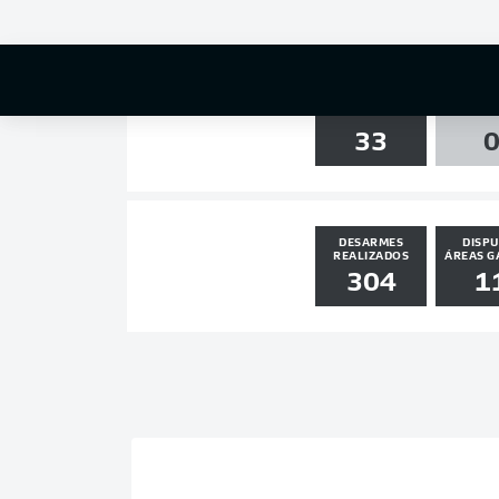
2
1
CHUTES
TRAVE /
33
DESARMES
DISPU
REALIZADOS
ÁREAS G
304
1