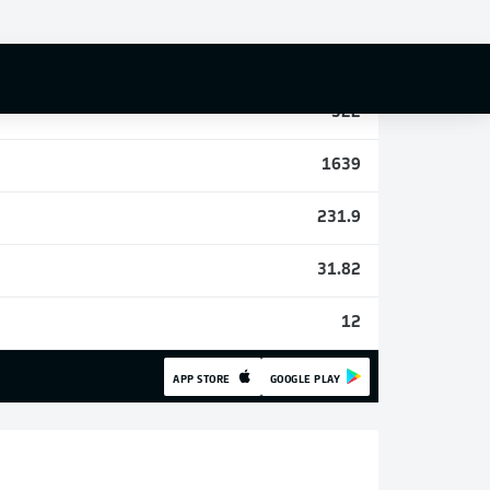
5
27
322
1639
231.9
31.82
12
APP STORE
GOOGLE PLAY