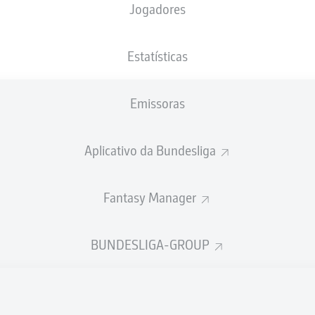
Jogadores
NACIONALIDADE
28.05.1997
ALTURA
PESO
DEU
, MAR
29 ANOS
184 CM
84 KG
Estatísticas
Emissoras
Aplicativo da Bundesliga
Fantasy Manager
ÍSTICAS DA TEMPORADA 202
BUNDESLIGA-GROUP
Faltas
PÊNALTIS
TIS
MARCADOS