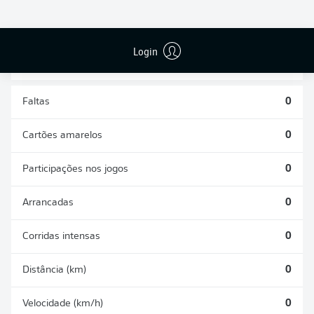
DESARMES
DISPUTAS
REALIZADOS
ÁREAS GANHAS
0
0
Login
Faltas
0
Cartões amarelos
0
Participações nos jogos
0
Arrancadas
0
Corridas intensas
0
Distância (km)
0
Velocidade (km/h)
0