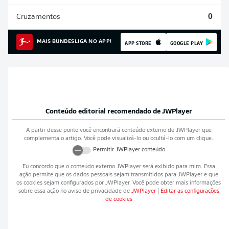
Cruzamentos
0
MAIS BUNDESLIGA NO APP!
APP STORE
GOOGLE PLAY
Conteúdo editorial recomendado de
JWPlayer
A partir desse ponto você encontrará conteúdo externo de
JWPlayer
que
complementa o artigo. Você pode visualizá-lo ou ocultá-lo com um clique.
Permitir
JWPlayer
conteúdo
Eu concordo que o conteúdo externo
JWPlayer
será exibido para mim. Essa
ação permite que os dados pessoais sejam transmitidos para
JWPlayer
e que
os cookies sejam configurados por
JWPlayer
. Você pode obter mais informações
sobre essa ação no aviso de privacidade de
JWPlayer
|
Editar as configurações
de cookies