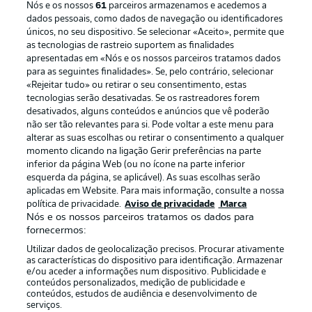
Nós e os nossos
61
parceiros armazenamos e acedemos a
dados pessoais, como dados de navegação ou identificadores
únicos, no seu dispositivo. Se selecionar «Aceito», permite que
as tecnologias de rastreio suportem as finalidades
apresentadas em «Nós e os nossos parceiros tratamos dados
para as seguintes finalidades». Se, pelo contrário, selecionar
«Rejeitar tudo» ou retirar o seu consentimento, estas
Publicidade
Avisos legais
tecnologias serão desativadas. Se os rastreadores forem
Gerir preferências
Aviso de privacidade
desativados, alguns conteúdos e anúncios que vê poderão
não ser tão relevantes para si. Pode voltar a este menu para
Termos de uso
Emissoras
alterar as suas escolhas ou retirar o consentimento a qualquer
momento clicando na ligação Gerir preferências na parte
Trabalhe conosco
Marca
inferior da página Web (ou no ícone na parte inferior
Contato
Jogadores
esquerda da página, se aplicável). As suas escolhas serão
aplicadas em Website. Para mais informação, consulte a nossa
política de privacidade.
Aviso de privacidade
Marca
Nós e os nossos parceiros tratamos os dados para
fornecermos:
Utilizar dados de geolocalização precisos. Procurar ativamente
as características do dispositivo para identificação. Armazenar
e/ou aceder a informações num dispositivo. Publicidade e
conteúdos personalizados, medição de publicidade e
conteúdos, estudos de audiência e desenvolvimento de
serviços.