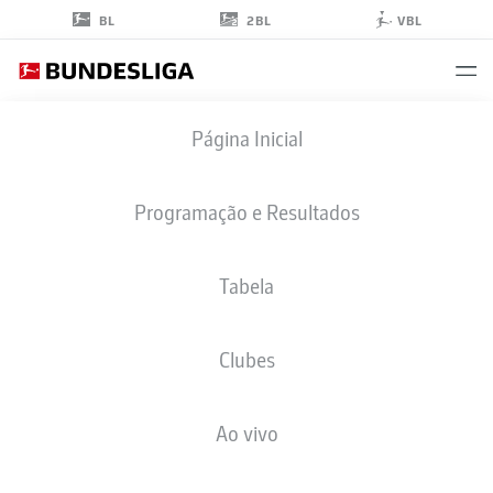
2BL
BL
VBL
YANNICK
Página Inicial
EDUARDO
31
Programação e Resultados
Tabela
ATACANTE
Clubes
HOFFENHEIM
ESTATÍSTICAS DA TEMPORADA 2026/2027
GOLS
COMP
Ao vivo