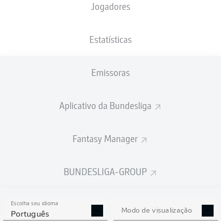
Jogadores
NACIONALIDADE
PESO
23.01.2006
ALTURA
CZE
, NLD
78
20 ANOS
190 CM
KG
Estatísticas
Emissoras
Competition
Bundesliga
Aplicativo da Bundesliga
Season
2026/2027
Fantasy Manager
BUNDESLIGA-GROUP
ESTATÍSTICAS DA
TEMPORADA 2026/2027
Escolha seu idioma
Modo de visualização
Português