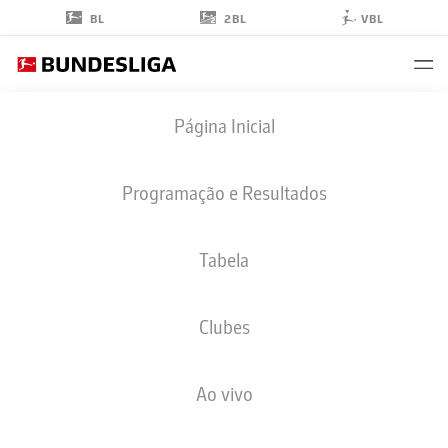
2BL
BL
VBL
VICTOR
Página Inicial
BONIFACE
44
Programação e Resultados
Tabela
ATACANTE
Clubes
WERDER BREMEN
ESTATÍSTICAS DA TEMPORADA 2026/2027
GOLS
COMP
Ao vivo