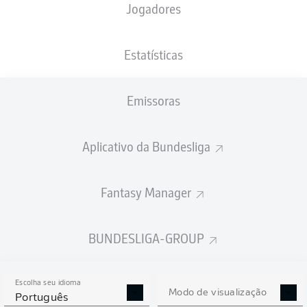
Jogadores
PESO
NACIONALIDADE
23.12.2000
ALTURA
91
NGA
25 ANOS
190 CM
KG
Estatísticas
Emissoras
Competition
Bundesliga
Aplicativo da Bundesliga
Season
2026/2027
Fantasy Manager
BUNDESLIGA-GROUP
ESTATÍSTICAS DA
TEMPORADA 2026/2027
Escolha seu idioma
Modo de visualização
Português