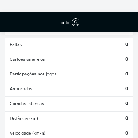
DESARMES
DISPUTAS
REALIZADOS
ÁREAS GANHAS
0
0
Login
Faltas
0
Cartões amarelos
0
Participações nos jogos
0
Arrancadas
0
Corridas intensas
0
Distância (km)
0
Velocidade (km/h)
0