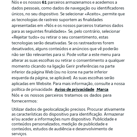
Nós e os nossos
61
parceiros armazenamos e acedemos a
dados pessoais, como dados de navegação ou identificadores
únicos, no seu dispositivo. Se selecionar «Aceito», permite que
as tecnologias de rastreio suportem as finalidades
apresentadas em «Nós e os nossos parceiros tratamos dados
para as seguintes finalidades». Se, pelo contrário, selecionar
«Rejeitar tudo» ou retirar o seu consentimento, estas
Publicidade
Avisos legais
tecnologias serão desativadas. Se os rastreadores forem
Gerir preferências
Aviso de privacidade
desativados, alguns conteúdos e anúncios que vê poderão
não ser tão relevantes para si. Pode voltar a este menu para
Termos de uso
Emissoras
alterar as suas escolhas ou retirar o consentimento a qualquer
momento clicando na ligação Gerir preferências na parte
Trabalhe conosco
Marca
inferior da página Web (ou no ícone na parte inferior
Contato
Jogadores
esquerda da página, se aplicável). As suas escolhas serão
aplicadas em Website. Para mais informação, consulte a nossa
política de privacidade.
Aviso de privacidade
Marca
Nós e os nossos parceiros tratamos os dados para
fornecermos:
Utilizar dados de geolocalização precisos. Procurar ativamente
as características do dispositivo para identificação. Armazenar
e/ou aceder a informações num dispositivo. Publicidade e
conteúdos personalizados, medição de publicidade e
conteúdos, estudos de audiência e desenvolvimento de
serviços.