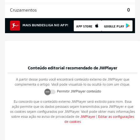
Cruzamentos
0
MAIS BUNDESLIGA NO APP!
APP STORE
GOOGLE PLAY
Conteúdo editorial recomendado de
JWPlayer
A partir desse ponto você encontrará conteúdo externo de
JWPlayer
que
complementa o artigo. Você pode visualizá-lo ou ocultá-lo com um clique.
Permitir
JWPlayer
conteúdo
Eu concordo que o conteúdo externo
JWPlayer
será exibido para mim. Essa
ação permite que os dados pessoais sejam transmitidos para
JWPlayer
e que
os cookies sejam configurados por
JWPlayer
. Você pode obter mais informações
sobre essa ação no aviso de privacidade de
JWPlayer
|
Editar as configurações
de cookies