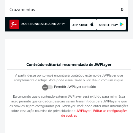
Cruzamentos
0
MAIS BUNDESLIGA NO APP!
APP STORE
GOOGLE PLAY
Conteúdo editorial recomendado de
JWPlayer
A partir desse ponto você encontrará conteúdo externo de
JWPlayer
que
complementa o artigo. Você pode visualizá-lo ou ocultá-lo com um clique.
Permitir
JWPlayer
conteúdo
Eu concordo que o conteúdo externo
JWPlayer
será exibido para mim. Essa
ação permite que os dados pessoais sejam transmitidos para
JWPlayer
e que
os cookies sejam configurados por
JWPlayer
. Você pode obter mais informações
sobre essa ação no aviso de privacidade de
JWPlayer
|
Editar as configurações
de cookies