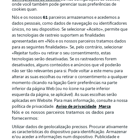
onde você também pode gerenciar suas preferências de
cookies quan.
Nós e os nossos
61
parceiros armazenamos e acedemos a
dados pessoais, como dados de navegação ou identificadores
únicos, no seu dispositivo. Se selecionar «Aceito», permite que
as tecnologias de rastreio suportem as finalidades
apresentadas em «Nós e os nossos parceiros tratamos dados
para as seguintes finalidades». Se, pelo contrário, selecionar
«Rejeitar tudo» ou retirar o seu consentimento, estas
Publicidade
Avisos legais
tecnologias serão desativadas. Se os rastreadores forem
Gerir preferências
Aviso de privacidade
desativados, alguns conteúdos e anúncios que vê poderão
não ser tão relevantes para si. Pode voltar a este menu para
Termos de uso
Emissoras
alterar as suas escolhas ou retirar o consentimento a qualquer
momento clicando na ligação Gerir preferências na parte
Trabalhe conosco
Marca
inferior da página Web (ou no ícone na parte inferior
Contato
Jogadores
esquerda da página, se aplicável). As suas escolhas serão
aplicadas em Website. Para mais informação, consulte a nossa
política de privacidade.
Aviso de privacidade
Marca
Nós e os nossos parceiros tratamos os dados para
fornecermos:
Utilizar dados de geolocalização precisos. Procurar ativamente
as características do dispositivo para identificação. Armazenar
e/ou aceder a informações num dispositivo. Publicidade e