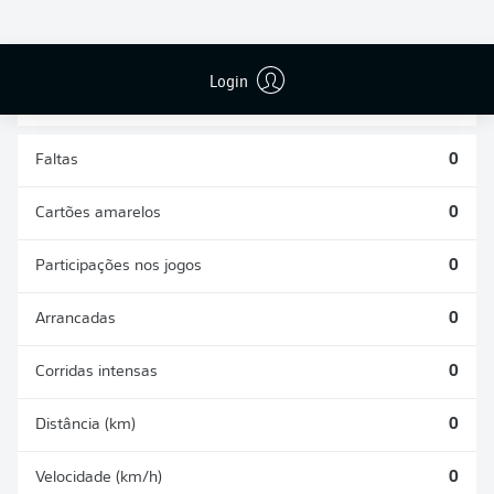
DESARMES
DISPUTAS
REALIZADOS
ÁREAS GANHAS
0
0
Login
Faltas
0
Cartões amarelos
0
Participações nos jogos
0
Arrancadas
0
Corridas intensas
0
Distância (km)
0
Velocidade (km/h)
0