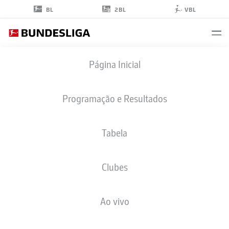
2BL
BL
VBL
VEIT
Página Inicial
STANGE
48
Programação e Resultados
Tabela
MEIO-CAMPO
Clubes
BORUSSIA MÖNCHENGLADBACH
ESTATÍSTICAS DA TEMPORADA 2025/2026
GOLS
Ao vivo