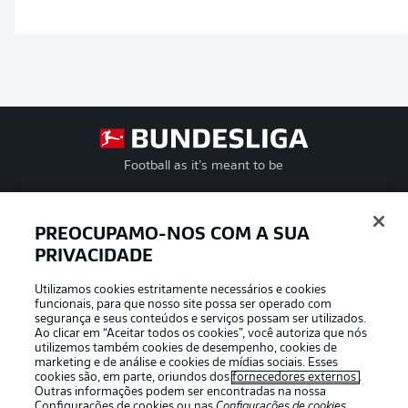
Football as it’s meant to be
PREOCUPAMO-NOS COM A SUA
PRIVACIDADE
APLICATIVO DA BUNDESLIGA
Utilizamos cookies estritamente necessários e cookies
funcionais, para que nosso site possa ser operado com
segurança e seus conteúdos e serviços possam ser utilizados.
Ao clicar em “Aceitar todos os cookies”, você autoriza que nós
utilizemos também cookies de desempenho, cookies de
Oferecido por
marketing e de análise e cookies de mídias sociais. Esses
cookies são, em parte, oriundos dos
fornecedores externos
.
Outras informações podem ser encontradas na nossa
Configurações de cookies
ou nas
Configurações de cookies
,