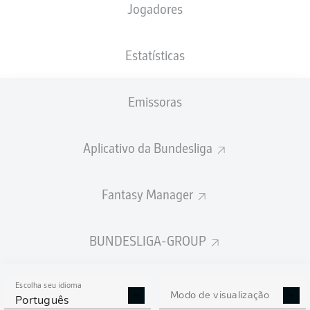
Jogadores
PESO
NACIONALIDADE
08.02.2004
ALTURA
76
DEU
22 ANOS
188 CM
KG
Estatísticas
Emissoras
Competition
Bundesliga
Aplicativo da Bundesliga
Season
2025/2026
Fantasy Manager
BUNDESLIGA-GROUP
ESTATÍSTICAS DA
TEMPORADA 2025/2026
Escolha seu idioma
Modo de visualização
Português