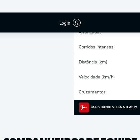
0
Cartões amarelos
Participações nos jogos
Login
Arrancadas
Corridas intensas
Distância (km)
Velocidade (km/h)
Cruzamentos
MAIS BUNDESLIGA NO APP!