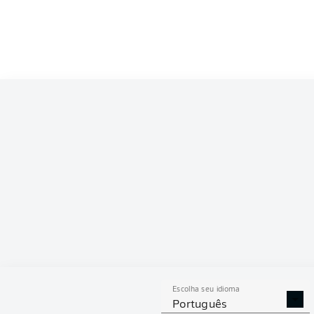
Competition
Bundesliga
Season
2026/2027
ESTAT
Escolha seu idioma
DESARMES
DISPU
Português
REALIZADOS
ÁREAS G