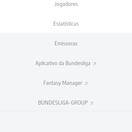
Jogadores
NACIONALIDADE
15.05.1993
ALTURA
PESO
CZE
33 ANOS
184 CM
80 KG
Estatísticas
Emissoras
Aplicativo da Bundesliga
Fantasy Manager
ÍSTICAS DA TEMPORADA 202
BUNDESLIGA-GROUP
Faltas
TAS
ANHAS