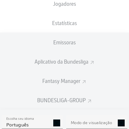
Jogadores
NACIONALIDADE
PESO
08.08.2006
ALTURA
FRA
, SEN
71
19 ANOS
183 CM
KG
Estatísticas
Emissoras
Competition
Bundesliga
Aplicativo da Bundesliga
Season
2026/2027
Fantasy Manager
BUNDESLIGA-GROUP
ESTATÍSTICAS DA
TEMPORADA 2026/2027
Escolha seu idioma
Modo de visualização
Português