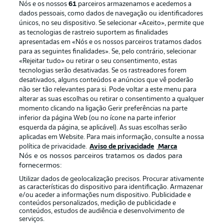
Nós e os nossos
61
parceiros armazenamos e acedemos a
dados pessoais, como dados de navegação ou identificadores
únicos, no seu dispositivo. Se selecionar «Aceito», permite que
as tecnologias de rastreio suportem as finalidades
apresentadas em «Nós e os nossos parceiros tratamos dados
para as seguintes finalidades». Se, pelo contrário, selecionar
«Rejeitar tudo» ou retirar o seu consentimento, estas
Publicidade
Avisos legais
tecnologias serão desativadas. Se os rastreadores forem
Gerir preferências
Aviso de privacidade
desativados, alguns conteúdos e anúncios que vê poderão
não ser tão relevantes para si. Pode voltar a este menu para
Termos de uso
Emissoras
alterar as suas escolhas ou retirar o consentimento a qualquer
momento clicando na ligação Gerir preferências na parte
Trabalhe conosco
Marca
inferior da página Web (ou no ícone na parte inferior
Contato
Jogadores
esquerda da página, se aplicável). As suas escolhas serão
aplicadas em Website. Para mais informação, consulte a nossa
política de privacidade.
Aviso de privacidade
Marca
Nós e os nossos parceiros tratamos os dados para
fornecermos:
Utilizar dados de geolocalização precisos. Procurar ativamente
as características do dispositivo para identificação. Armazenar
e/ou aceder a informações num dispositivo. Publicidade e
conteúdos personalizados, medição de publicidade e
conteúdos, estudos de audiência e desenvolvimento de
serviços.