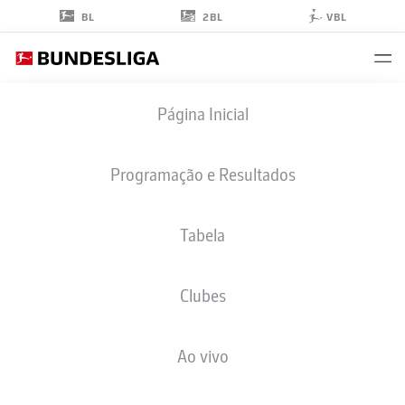
2BL
BL
VBL
TIDIAM
Página Inicial
GOMIS
27
Programação e Resultados
Tabela
ATACANTE
Clubes
RB LEIPZIG
ESTATÍSTICAS DA TEMPORADA 2026/2027
GOLS
COMP
Ao vivo