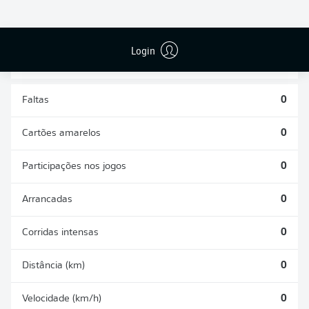
DISPUTAS
DESARMES
ÁREAS
REALIZADOS
GANHAS
0
0
Login
Faltas
0
Cartões amarelos
0
Participações nos jogos
0
Arrancadas
0
Corridas intensas
0
Distância (km)
0
Velocidade (km/h)
0