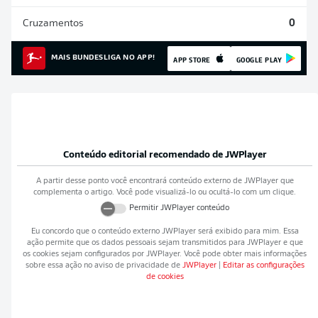
Cruzamentos
0
MAIS BUNDESLIGA NO APP!
APP STORE
GOOGLE PLAY
Conteúdo editorial recomendado de
JWPlayer
A partir desse ponto você encontrará conteúdo externo de
JWPlayer
que
complementa o artigo. Você pode visualizá-lo ou ocultá-lo com um clique.
Permitir
JWPlayer
conteúdo
Eu concordo que o conteúdo externo
JWPlayer
será exibido para mim. Essa
ação permite que os dados pessoais sejam transmitidos para
JWPlayer
e que
os cookies sejam configurados por
JWPlayer
. Você pode obter mais informações
sobre essa ação no aviso de privacidade de
JWPlayer
|
Editar as configurações
de cookies