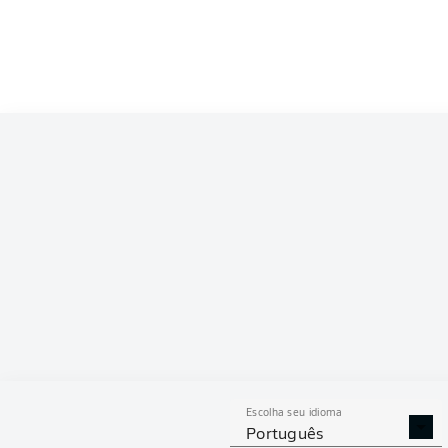
Competition
Bundesliga
Season
2026/2027
ESTAT
Escolha seu idioma
DESARMES
DISPU
Português
REALIZADOS
ÁREAS G