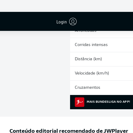
0
Cartões amarelos
Participações nos jogos
Login
Arrancadas
Corridas intensas
Distância (km)
Velocidade (km/h)
Cruzamentos
MAIS BUNDESLIGA NO APP!
Conteúdo editorial recomendado de
JWPlayer