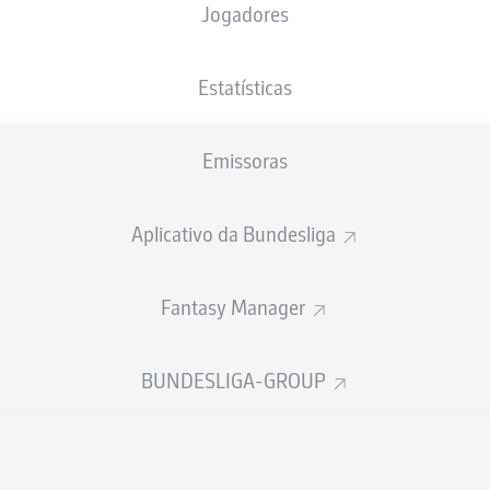
Jogadores
NACIONALIDADE
28.02.2005
ALTURA
PESO
DEU
, TGO
21 ANOS
188 CM
86 KG
Estatísticas
Emissoras
Aplicativo da Bundesliga
Fantasy Manager
ÍSTICAS DA TEMPORADA 202
BUNDESLIGA-GROUP
Faltas
TAS
ANHAS