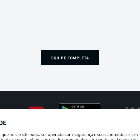
EQUIPE COMPLETA
Publicid
Gerir pr
DE
APLICATIVO DA BUNDESLIGA
Termos 
ra que nosso site possa ser operado com segurança e seus conteúdos e serv
Trabalh
e nós utilizemos também cookies de desempenho, cookies de marketing e de a