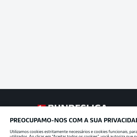
Football as it’s meant to be
PREOCUPAMO-NOS COM A SUA PRIVACIDA
Utilizamos cookies estritamente necessários e cookies funcionais, pa
Oferecido por
utilizados. Ao clicar em “Aceitar todos os cookies”, você autoriza qu