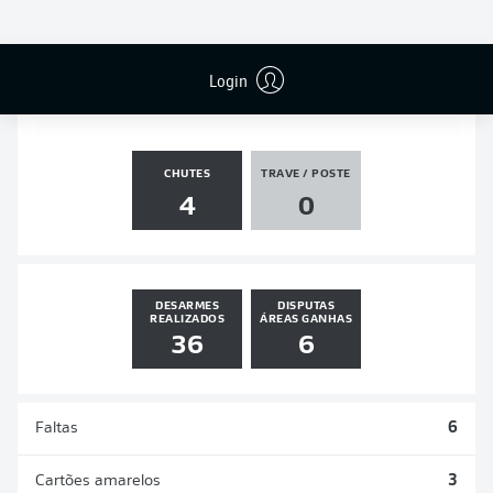
PÊNALTIS
GOLS
ASSISTÊNCIAS
PÊNALTIS
MARCADOS
1
0
0
0
Login
CHUTES
TRAVE / POSTE
4
0
DESARMES
DISPUTAS
REALIZADOS
ÁREAS GANHAS
36
6
Faltas
6
Cartões amarelos
3