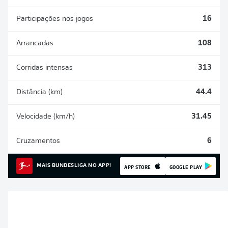
Participações nos jogos
16
Arrancadas
108
Corridas intensas
313
Distância (km)
44.4
Velocidade (km/h)
31.45
Cruzamentos
6
MAIS BUNDESLIGA NO APP!
APP STORE
GOOGLE PLAY