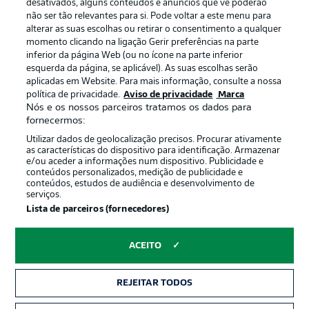
Gerir preferências
Aviso de privacidade
desativados, alguns conteúdos e anúncios que vê poderão
não ser tão relevantes para si. Pode voltar a este menu para
Termos de uso
Emissoras
alterar as suas escolhas ou retirar o consentimento a qualquer
momento clicando na ligação Gerir preferências na parte
Trabalhe conosco
Marca
inferior da página Web (ou no ícone na parte inferior
Contato
Jogadores
esquerda da página, se aplicável). As suas escolhas serão
aplicadas em Website. Para mais informação, consulte a nossa
política de privacidade.
Aviso de privacidade
Marca
Nós e os nossos parceiros tratamos os dados para
fornecermos:
Utilizar dados de geolocalização precisos. Procurar ativamente
as características do dispositivo para identificação. Armazenar
e/ou aceder a informações num dispositivo. Publicidade e
conteúdos personalizados, medição de publicidade e
conteúdos, estudos de audiência e desenvolvimento de
serviços.
© 2026 Bundesliga-Gruppe GmbH
Lista de parceiros (fornecedores)
Escolha seu idioma
ACEITO
Português
REJEITAR TODOS
Modo de visualização