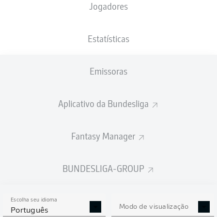
Jogadores
PESO
NACIONALIDADE
07.03.2001
ALTURA
69
JPN
25 ANOS
177 CM
KG
Estatísticas
Emissoras
Competition
Bundesliga 2
Aplicativo da Bundesliga
Season
2023/2024
Fantasy Manager
BUNDESLIGA-GROUP
ESTATÍSTICAS DA
TEMPORADA 2023/2024
Escolha seu idioma
Modo de visualização
Português