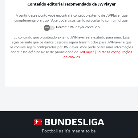
Conteúdo editorial recomendado de
JWPlayer
A partir desse ponto você encontrará conteúdo externo de
JWPlayer
que
complementa o artigo. Você pode visualizá-lo ou ocultá-lo com um clique.
Permitir
JWPlayer
conteúdo
Eu concordo que o conteúdo externo
JWPlayer
será exibido para mim. Essa
ação permite que os dados pessoais sejam transmitidos para
JWPlayer
e que
os cookies sejam configurados por
JWPlayer
. Você pode obter mais informações
sobre essa ação no aviso de privacidade de
JWPlayer
|
Editar as configurações
de cookies
Football as it’s meant to be