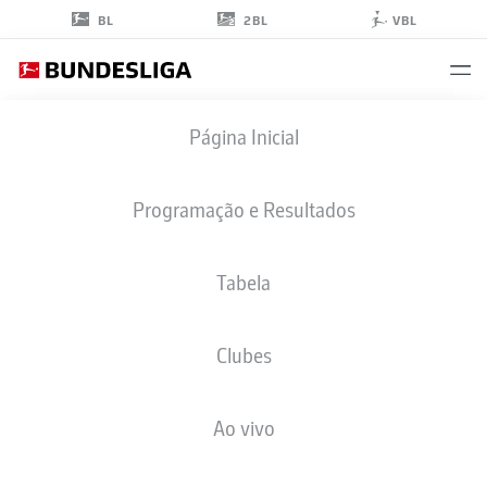
2BL
BL
VBL
TAKASHI
Página Inicial
UCHINO
2
Programação e Resultados
Tabela
ZAGUEIRO
Clubes
FORTUNA DÜSSELDORF
ESTATÍSTICAS DA TEMPORADA 2023/2024
GOLS
Ao vivo