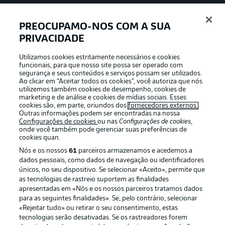
PREOCUPAMO-NOS COM A SUA
PRIVACIDADE
APLICATIVO DA BUNDESLIGA
Utilizamos cookies estritamente necessários e cookies
funcionais, para que nosso site possa ser operado com
segurança e seus conteúdos e serviços possam ser utilizados.
Ao clicar em “Aceitar todos os cookies”, você autoriza que nós
utilizemos também cookies de desempenho, cookies de
Oferecido por
marketing e de análise e cookies de mídias sociais. Esses
cookies são, em parte, oriundos dos
fornecedores externos
.
Outras informações podem ser encontradas na nossa
Configurações de cookies
ou nas
Configurações de cookies
,
onde você também pode gerenciar suas preferências de
cookies quan.
Nós e os nossos
61
parceiros armazenamos e acedemos a
dados pessoais, como dados de navegação ou identificadores
únicos, no seu dispositivo. Se selecionar «Aceito», permite que
as tecnologias de rastreio suportem as finalidades
apresentadas em «Nós e os nossos parceiros tratamos dados
para as seguintes finalidades». Se, pelo contrário, selecionar
«Rejeitar tudo» ou retirar o seu consentimento, estas
Publicidade
Avisos legais
tecnologias serão desativadas. Se os rastreadores forem