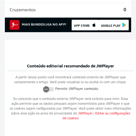
Cruzamentos
0
MAIS BUNDESLIGA NO APP!
APP STORE
GOOGLE PLAY
Conteúdo editorial recomendado de
JWPlayer
A partir desse ponto você encontrará conteúdo externo de
JWPlayer
que
complementa o artigo. Você pode visualizá-lo ou ocultá-lo com um clique.
Permitir
JWPlayer
conteúdo
Eu concordo que o conteúdo externo
JWPlayer
será exibido para mim. Essa
ação permite que os dados pessoais sejam transmitidos para
JWPlayer
e que
os cookies sejam configurados por
JWPlayer
. Você pode obter mais informações
sobre essa ação no aviso de privacidade de
JWPlayer
|
Editar as configurações
de cookies