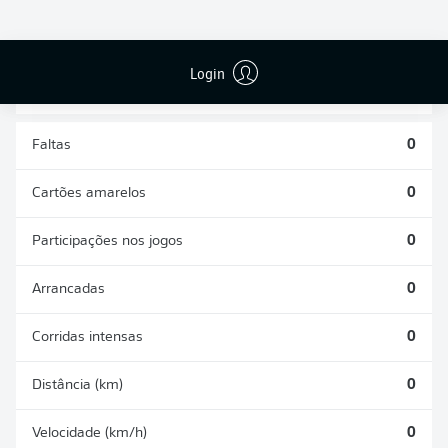
DISPUTAS
DESARMES
ÁREAS
REALIZADOS
GANHAS
0
0
Login
Faltas
0
Cartões amarelos
0
Participações nos jogos
0
Arrancadas
0
Corridas intensas
0
Distância (km)
0
Velocidade (km/h)
0