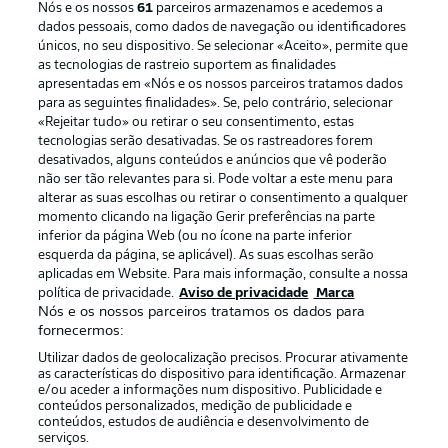
Nós e os nossos
61
parceiros armazenamos e acedemos a
dados pessoais, como dados de navegação ou identificadores
únicos, no seu dispositivo. Se selecionar «Aceito», permite que
as tecnologias de rastreio suportem as finalidades
apresentadas em «Nós e os nossos parceiros tratamos dados
para as seguintes finalidades». Se, pelo contrário, selecionar
«Rejeitar tudo» ou retirar o seu consentimento, estas
Publicidade
Avisos legais
tecnologias serão desativadas. Se os rastreadores forem
Gerir preferências
Aviso de privacidade
desativados, alguns conteúdos e anúncios que vê poderão
não ser tão relevantes para si. Pode voltar a este menu para
Termos de uso
Emissoras
alterar as suas escolhas ou retirar o consentimento a qualquer
momento clicando na ligação Gerir preferências na parte
Trabalhe conosco
Marca
inferior da página Web (ou no ícone na parte inferior
Contato
Jogadores
esquerda da página, se aplicável). As suas escolhas serão
aplicadas em Website. Para mais informação, consulte a nossa
política de privacidade.
Aviso de privacidade
Marca
Nós e os nossos parceiros tratamos os dados para
fornecermos:
Utilizar dados de geolocalização precisos. Procurar ativamente
as características do dispositivo para identificação. Armazenar
e/ou aceder a informações num dispositivo. Publicidade e
conteúdos personalizados, medição de publicidade e
conteúdos, estudos de audiência e desenvolvimento de
serviços.