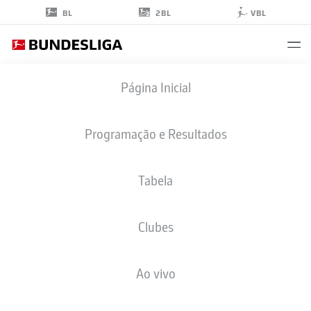
2BL
BL
VBL
SULEMAN
Página Inicial
SANI
18
Programação e Resultados
Tabela
ATACANTE
Clubes
RB LEIPZIG
ESTATÍSTICAS DA TEMPORADA 2026/2027
GOLS
COMP
Ao vivo