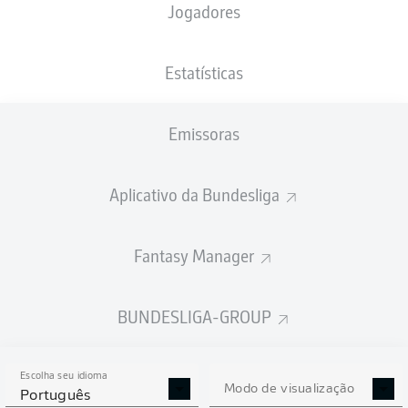
Jogadores
PESO
NACIONALIDADE
01.09.2006
ALTURA
78
NGA
19 ANOS
175 CM
KG
Estatísticas
Emissoras
Competition
Bundesliga
Aplicativo da Bundesliga
Season
2026/2027
Fantasy Manager
BUNDESLIGA-GROUP
ESTATÍSTICAS DA
TEMPORADA 2026/2027
Escolha seu idioma
Modo de visualização
Português