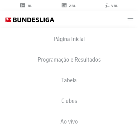
2BL
BL
VBL
STEFAN
Página Inicial
DRLJAČA
46
Programação e Resultados
Tabela
GOLEIRO
Clubes
VFB STUTTGART
ESTATÍSTICAS DA TEMPORADA 2026/2027
GOLS
COMP
Ao vivo