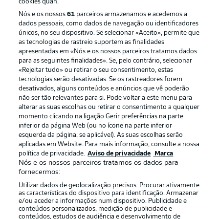
cookies quan.
Nós e os nossos
61
parceiros armazenamos e acedemos a
dados pessoais, como dados de navegação ou identificadores
únicos, no seu dispositivo. Se selecionar «Aceito», permite que
as tecnologias de rastreio suportem as finalidades
apresentadas em «Nós e os nossos parceiros tratamos dados
para as seguintes finalidades». Se, pelo contrário, selecionar
«Rejeitar tudo» ou retirar o seu consentimento, estas
Publicidade
Avisos legais
tecnologias serão desativadas. Se os rastreadores forem
Gerir preferências
Aviso de privacidade
desativados, alguns conteúdos e anúncios que vê poderão
não ser tão relevantes para si. Pode voltar a este menu para
Termos de uso
Emissoras
alterar as suas escolhas ou retirar o consentimento a qualquer
momento clicando na ligação Gerir preferências na parte
Trabalhe conosco
Marca
inferior da página Web (ou no ícone na parte inferior
Contato
Jogadores
esquerda da página, se aplicável). As suas escolhas serão
aplicadas em Website. Para mais informação, consulte a nossa
política de privacidade.
Aviso de privacidade
Marca
Nós e os nossos parceiros tratamos os dados para
fornecermos:
Utilizar dados de geolocalização precisos. Procurar ativamente
as características do dispositivo para identificação. Armazenar
e/ou aceder a informações num dispositivo. Publicidade e
conteúdos personalizados, medição de publicidade e
conteúdos, estudos de audiência e desenvolvimento de