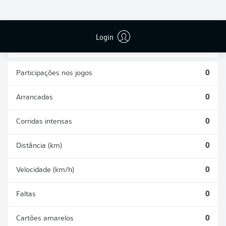
CHUTES
PASSES
GOLS CONTRA
DEFENDIDOS
REALIZADOS
0
0
0
Login
Participações nos jogos
0
Arrancadas
0
Corridas intensas
0
Distância (km)
0
Velocidade (km/h)
0
Faltas
0
Cartões amarelos
0