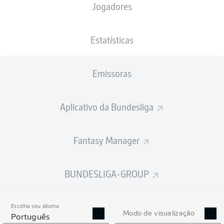
Jogadores
NACIONALIDADE
PESO
20.04.1999
ALTURA
DEU
, SRB
89
27 ANOS
193 CM
KG
Estatísticas
Emissoras
Competition
Bundesliga
Aplicativo da Bundesliga
Season
2026/2027
Fantasy Manager
BUNDESLIGA-GROUP
ESTATÍSTICAS DA
TEMPORADA 2026/2027
Escolha seu idioma
Modo de visualização
Português