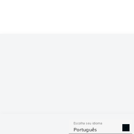
Competition
Bundesliga
Season
2026/2027
ESTAT
Escolha seu idioma
DESARMES
DISPU
Português
REALIZADOS
ÁREAS G