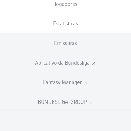
Jogadores
NACIONALIDADE
30.07.2001
ALTURA
PESO
JPN
25 ANOS
172 CM
70 KG
Estatísticas
Emissoras
Aplicativo da Bundesliga
Fantasy Manager
ÍSTICAS DA TEMPORADA 202
BUNDESLIGA-GROUP
Faltas
TAS
ANHAS