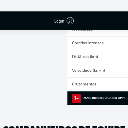
0
Cartões amarelos
Participações nos jogos
Login
Arrancadas
Corridas intensas
Distância (km)
Velocidade (km/h)
Cruzamentos
MAIS BUNDESLIGA NO APP!