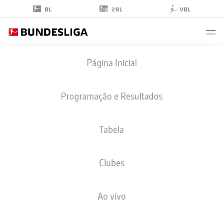
2BL
BL
VBL
SHIN
Página Inicial
YAMADA
9
Programação e Resultados
Tabela
ATACANTE
Clubes
PREUSSEN MÜNSTER
ESTATÍSTICAS DA TEMPORADA 2025/2026
GOLS
Ao vivo