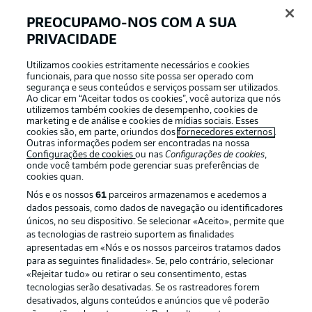
PREOCUPAMO-NOS COM A SUA
PRIVACIDADE
APLICATIVO DA BUNDESLIGA
Utilizamos cookies estritamente necessários e cookies
funcionais, para que nosso site possa ser operado com
segurança e seus conteúdos e serviços possam ser utilizados.
Ao clicar em “Aceitar todos os cookies”, você autoriza que nós
utilizemos também cookies de desempenho, cookies de
Oferecido por
marketing e de análise e cookies de mídias sociais. Esses
cookies são, em parte, oriundos dos
fornecedores externos
.
Outras informações podem ser encontradas na nossa
Configurações de cookies
ou nas
Configurações de cookies
,
onde você também pode gerenciar suas preferências de
cookies quan.
Nós e os nossos
61
parceiros armazenamos e acedemos a
dados pessoais, como dados de navegação ou identificadores
únicos, no seu dispositivo. Se selecionar «Aceito», permite que
as tecnologias de rastreio suportem as finalidades
apresentadas em «Nós e os nossos parceiros tratamos dados
para as seguintes finalidades». Se, pelo contrário, selecionar
«Rejeitar tudo» ou retirar o seu consentimento, estas
Publicidade
Avisos legais
tecnologias serão desativadas. Se os rastreadores forem
Gerir preferências
Aviso de privacidade
desativados, alguns conteúdos e anúncios que vê poderão