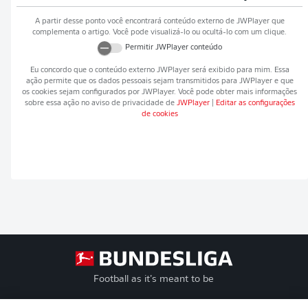
A partir desse ponto você encontrará conteúdo externo de
JWPlayer
que
complementa o artigo. Você pode visualizá-lo ou ocultá-lo com um clique.
Permitir
JWPlayer
conteúdo
Eu concordo que o conteúdo externo
JWPlayer
será exibido para mim. Essa
ação permite que os dados pessoais sejam transmitidos para
JWPlayer
e que
os cookies sejam configurados por
JWPlayer
. Você pode obter mais informações
sobre essa ação no aviso de privacidade de
JWPlayer
|
Editar as configurações
de cookies
Football as it’s meant to be