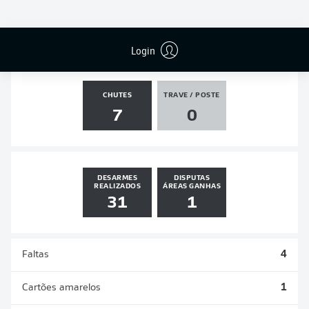
PÊNALTIS
GOLS
ASSISTÊNCIAS
PÊNALTIS
MARCADOS
3
0
0
0
Login
CHUTES
TRAVE / POSTE
7
0
DESARMES
DISPUTAS
REALIZADOS
ÁREAS GANHAS
31
1
Faltas
4
Cartões amarelos
1