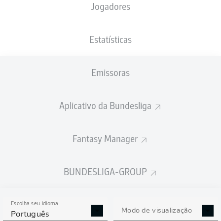
Jogadores
NACIONALIDADE
30.05.2000
ALTURA
JPN
26 ANOS
175 CM
Estatísticas
Competition
Emissoras
Bundesliga 2
Season
Aplicativo da Bundesliga
2025/2026
Fantasy Manager
ESTATÍSTICAS DA
BUNDESLIGA-GROUP
TEMPORADA 2025/2026
Escolha seu idioma
Modo de visualização
Português