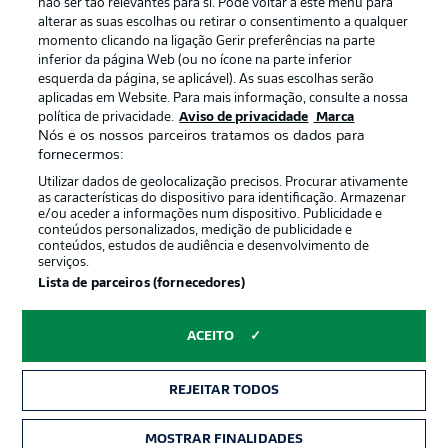
não ser tão relevantes para si. Pode voltar a este menu para
Termos de uso
Emissoras
alterar as suas escolhas ou retirar o consentimento a qualquer
momento clicando na ligação Gerir preferências na parte
Trabalhe conosco
Marca
inferior da página Web (ou no ícone na parte inferior
Contato
Jogadores
esquerda da página, se aplicável). As suas escolhas serão
aplicadas em Website. Para mais informação, consulte a nossa
política de privacidade.
Aviso de privacidade
Marca
Nós e os nossos parceiros tratamos os dados para
fornecermos:
Utilizar dados de geolocalização precisos. Procurar ativamente
as características do dispositivo para identificação. Armazenar
e/ou aceder a informações num dispositivo. Publicidade e
conteúdos personalizados, medição de publicidade e
conteúdos, estudos de audiência e desenvolvimento de
serviços.
© 2026 Bundesliga-Gruppe GmbH
Lista de parceiros (fornecedores)
Escolha seu idioma
ACEITO
Português
REJEITAR TODOS
Modo de visualização
MOSTRAR FINALIDADES