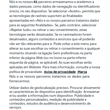
Nós e os nossos
61
parceiros armazenamos e acedemos a
dados pessoais, como dados de navegação ou identificadores
únicos, no seu dispositivo. Se selecionar «Aceito», permite que
as tecnologias de rastreio suportem as finalidades
apresentadas em «Nós e os nossos parceiros tratamos dados
para as seguintes finalidades». Se, pelo contrário, selecionar
«Rejeitar tudo» ou retirar o seu consentimento, estas
Publicidade
Avisos legais
tecnologias serão desativadas. Se os rastreadores forem
Gerir preferências
Aviso de privacidade
desativados, alguns conteúdos e anúncios que vê poderão
não ser tão relevantes para si. Pode voltar a este menu para
Termos de uso
Emissoras
alterar as suas escolhas ou retirar o consentimento a qualquer
momento clicando na ligação Gerir preferências na parte
Trabalhe conosco
Marca
inferior da página Web (ou no ícone na parte inferior
Contato
Jogadores
esquerda da página, se aplicável). As suas escolhas serão
aplicadas em Website. Para mais informação, consulte a nossa
política de privacidade.
Aviso de privacidade
Marca
Nós e os nossos parceiros tratamos os dados para
fornecermos:
Utilizar dados de geolocalização precisos. Procurar ativamente
as características do dispositivo para identificação. Armazenar
e/ou aceder a informações num dispositivo. Publicidade e
conteúdos personalizados, medição de publicidade e
conteúdos, estudos de audiência e desenvolvimento de
serviços.