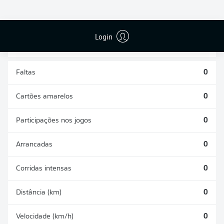
DESARMES
DISPUTAS
REALIZADOS
ÁREAS GANHAS
0
0
Login
Faltas
0
Cartões amarelos
0
Participações nos jogos
0
Arrancadas
0
Corridas intensas
0
Distância (km)
0
Velocidade (km/h)
0