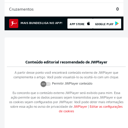
Cruzamentos
0
MAIS BUNDESLIGA NO APP!
APP STORE
GOOGLE PLAY
Conteúdo editorial recomendado de
JWPlayer
A partir desse ponto você encontrará conteúdo externo de
JWPlayer
que
complementa o artigo. Você pode visualizá-lo ou ocultá-lo com um clique.
Permitir
JWPlayer
conteúdo
Eu concordo que o conteúdo externo
JWPlayer
será exibido para mim. Essa
ação permite que os dados pessoais sejam transmitidos para
JWPlayer
e que
os cookies sejam configurados por
JWPlayer
. Você pode obter mais informações
sobre essa ação no aviso de privacidade de
JWPlayer
|
Editar as configurações
de cookies