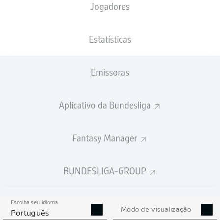
Jogadores
PESO
NACIONALIDADE
07.07.2004
ALTURA
75
NLD
22 ANOS
190 CM
KG
Estatísticas
Emissoras
Competition
Bundesliga
Aplicativo da Bundesliga
Season
2026/2027
Fantasy Manager
BUNDESLIGA-GROUP
ESTATÍSTICAS DA
TEMPORADA 2026/2027
Escolha seu idioma
Modo de visualização
Português