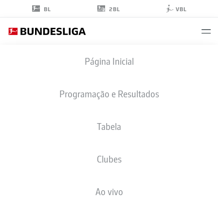
2BL
BL
VBL
RAV
Página Inicial
VAN DEN BERG
33
Programação e Resultados
Tabela
ZAGUEIRO
Clubes
COLOGNE
ESTATÍSTICAS DA TEMPORADA 2026/2027
GOLS
COMP
Ao vivo