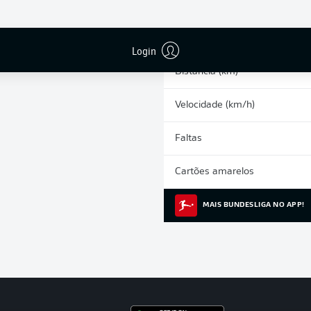
0
Arrancadas
Corridas intensas
Login
Distância (km)
Velocidade (km/h)
Faltas
Cartões amarelos
MAIS BUNDESLIGA NO APP!