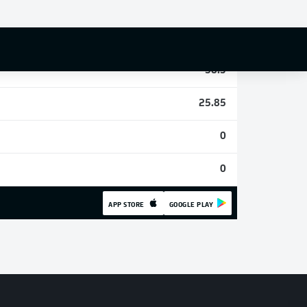
1
19
58.3
25.85
0
0
APP STORE
GOOGLE PLAY