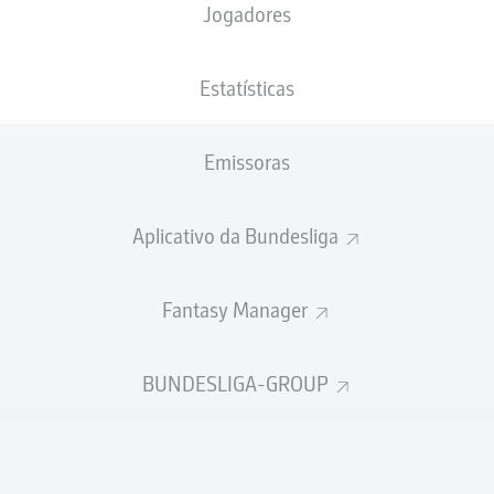
Jogadores
NACIONALIDADE
27.09.1988
ALTURA
PESO
DEU
37 ANOS
197 CM
98 KG
Estatísticas
Emissoras
Aplicativo da Bundesliga
Fantasy Manager
ÍSTICAS DA TEMPORADA 202
BUNDESLIGA-GROUP
Participações nos jogos
PASSES
REALIZADOS