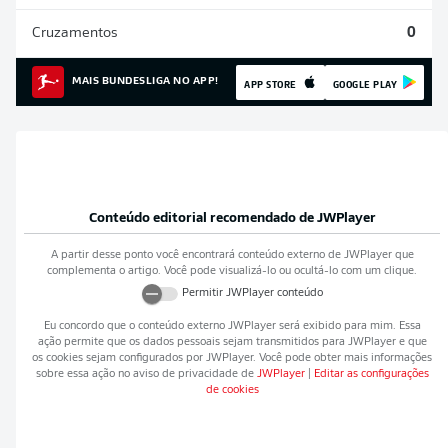
Cruzamentos
0
MAIS BUNDESLIGA NO APP!
APP STORE
GOOGLE PLAY
Conteúdo editorial recomendado de
JWPlayer
A partir desse ponto você encontrará conteúdo externo de
JWPlayer
que
complementa o artigo. Você pode visualizá-lo ou ocultá-lo com um clique.
Permitir
JWPlayer
conteúdo
Eu concordo que o conteúdo externo
JWPlayer
será exibido para mim. Essa
ação permite que os dados pessoais sejam transmitidos para
JWPlayer
e que
os cookies sejam configurados por
JWPlayer
. Você pode obter mais informações
sobre essa ação no aviso de privacidade de
JWPlayer
|
Editar as configurações
de cookies