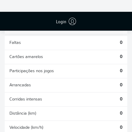
DESARMES
DISPUTAS
REALIZADOS
ÁREAS GANHAS
0
0
Login
Faltas
0
Cartões amarelos
0
Participações nos jogos
0
Arrancadas
0
Corridas intensas
0
Distância (km)
0
Velocidade (km/h)
0