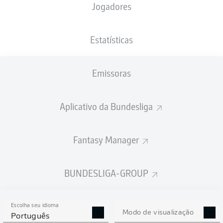
Jogadores
NACIONALIDADE
PESO
09.02.2007
ALTURA
DEU
, BRA
82
19 ANOS
187 CM
KG
Estatísticas
Emissoras
Competition
Bundesliga
Aplicativo da Bundesliga
Season
2026/2027
Fantasy Manager
BUNDESLIGA-GROUP
ESTATÍSTICAS DA
TEMPORADA 2026/2027
Escolha seu idioma
Modo de visualização
Português