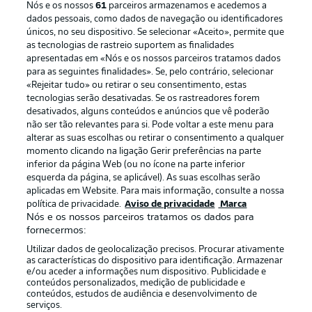
Nós e os nossos
61
parceiros armazenamos e acedemos a
dados pessoais, como dados de navegação ou identificadores
únicos, no seu dispositivo. Se selecionar «Aceito», permite que
as tecnologias de rastreio suportem as finalidades
apresentadas em «Nós e os nossos parceiros tratamos dados
para as seguintes finalidades». Se, pelo contrário, selecionar
«Rejeitar tudo» ou retirar o seu consentimento, estas
Publicidade
Avisos legais
tecnologias serão desativadas. Se os rastreadores forem
Gerir preferências
Aviso de privacidade
desativados, alguns conteúdos e anúncios que vê poderão
não ser tão relevantes para si. Pode voltar a este menu para
Termos de uso
Emissoras
alterar as suas escolhas ou retirar o consentimento a qualquer
momento clicando na ligação Gerir preferências na parte
Trabalhe conosco
Marca
inferior da página Web (ou no ícone na parte inferior
Contato
Jogadores
esquerda da página, se aplicável). As suas escolhas serão
aplicadas em Website. Para mais informação, consulte a nossa
política de privacidade.
Aviso de privacidade
Marca
Nós e os nossos parceiros tratamos os dados para
fornecermos:
Utilizar dados de geolocalização precisos. Procurar ativamente
as características do dispositivo para identificação. Armazenar
e/ou aceder a informações num dispositivo. Publicidade e
conteúdos personalizados, medição de publicidade e
conteúdos, estudos de audiência e desenvolvimento de
serviços.