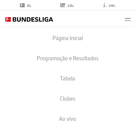
2BL
BL
VBL
OTTO
Página Inicial
STANGE
19
Programação e Resultados
Tabela
ATACANTE
Clubes
HAMBURG
ESTATÍSTICAS DA TEMPORADA 2026/2027
GOLS
COMP
Ao vivo