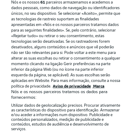
Nós e os nossos
61
parceiros armazenamos e acedemos a
dados pessoais, como dados de navegação ou identificadores
únicos, no seu dispositivo. Se selecionar «Aceito», permite que
as tecnologias de rastreio suportem as finalidades
apresentadas em «Nós e os nossos parceiros tratamos dados
para as seguintes finalidades». Se, pelo contrário, selecionar
«Rejeitar tudo» ou retirar o seu consentimento, estas
Publicidade
Avisos legais
tecnologias serão desativadas. Se os rastreadores forem
Gerir preferências
Aviso de privacidade
desativados, alguns conteúdos e anúncios que vê poderão
não ser tão relevantes para si. Pode voltar a este menu para
Termos de uso
Emissoras
alterar as suas escolhas ou retirar o consentimento a qualquer
momento clicando na ligação Gerir preferências na parte
Trabalhe conosco
Marca
inferior da página Web (ou no ícone na parte inferior
Contato
Jogadores
esquerda da página, se aplicável). As suas escolhas serão
aplicadas em Website. Para mais informação, consulte a nossa
política de privacidade.
Aviso de privacidade
Marca
Nós e os nossos parceiros tratamos os dados para
fornecermos:
Utilizar dados de geolocalização precisos. Procurar ativamente
as características do dispositivo para identificação. Armazenar
e/ou aceder a informações num dispositivo. Publicidade e
conteúdos personalizados, medição de publicidade e
conteúdos, estudos de audiência e desenvolvimento de
serviços.