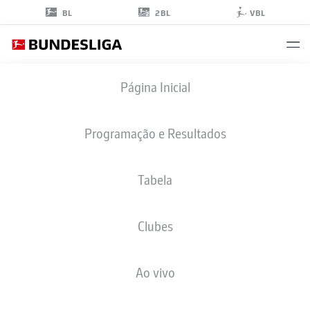
2BL
BL
VBL
OLUWASEUN
Página Inicial
OGBEMUDIA
41
Programação e Resultados
Tabela
ZAGUEIRO
Clubes
UNION BERLIN
ESTATÍSTICAS DA TEMPORADA 2026/2027
GOLS
COMP
Ao vivo