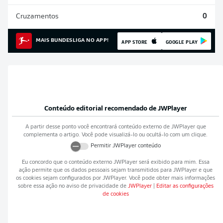
Cruzamentos
0
MAIS BUNDESLIGA NO APP!
APP STORE
GOOGLE PLAY
Conteúdo editorial recomendado de
JWPlayer
A partir desse ponto você encontrará conteúdo externo de
JWPlayer
que
complementa o artigo. Você pode visualizá-lo ou ocultá-lo com um clique.
Permitir
JWPlayer
conteúdo
Eu concordo que o conteúdo externo
JWPlayer
será exibido para mim. Essa
ação permite que os dados pessoais sejam transmitidos para
JWPlayer
e que
os cookies sejam configurados por
JWPlayer
. Você pode obter mais informações
sobre essa ação no aviso de privacidade de
JWPlayer
|
Editar as configurações
de cookies