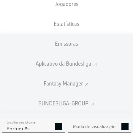
Jogadores
NACIONALIDADE
PESO
18.07.2006
ALTURA
DEU
, NGA
80
20 ANOS
185 CM
KG
Estatísticas
Emissoras
Competition
Bundesliga
Aplicativo da Bundesliga
Season
2026/2027
Fantasy Manager
BUNDESLIGA-GROUP
ESTATÍSTICAS DA
TEMPORADA 2026/2027
Escolha seu idioma
Modo de visualização
Português