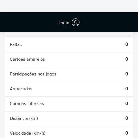
DESARMES
DISPUTAS
REALIZADOS
ÁREAS GANHAS
0
0
Login
Faltas
0
Cartões amarelos
0
Participações nos jogos
0
Arrancadas
0
Corridas intensas
0
Distância (km)
0
Velocidade (km/h)
0