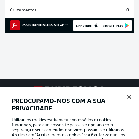
Cruzamentos
0
MAIS BUNDESLIGA NO APP!
APP STORE
GOOGLE PLAY
Football as it’s meant to be
PREOCUPAMO-NOS COM A SUA
PRIVACIDADE
Utilizamos cookies estritamente necessários e cookies
funcionais, para que nosso site possa ser operado com
APLICATIVO DA BUNDESLIGA
segurança e seus conteúdos e serviços possam ser utilizados.
Ao clicar em “Aceitar todos os cookies”, você autoriza que nós