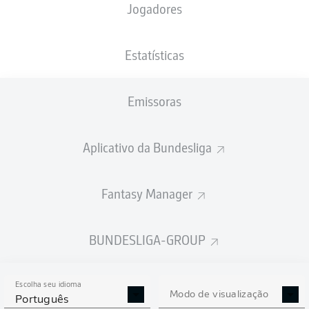
Jogadores
NACIONALIDADE
PESO
04.06.2000
ALTURA
DEU
, CIV
77
26 ANOS
180 CM
KG
Estatísticas
Emissoras
Competition
Bundesliga
Aplicativo da Bundesliga
Season
2025/2026
Fantasy Manager
BUNDESLIGA-GROUP
ESTATÍSTICAS DA
TEMPORADA 2025/2026
Escolha seu idioma
Modo de visualização
Português