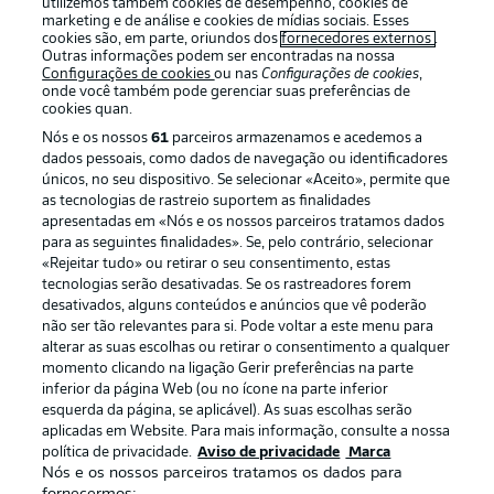
utilizemos também cookies de desempenho, cookies de
marketing e de análise e cookies de mídias sociais. Esses
cookies são, em parte, oriundos dos
fornecedores externos
.
Outras informações podem ser encontradas na nossa
Configurações de cookies
ou nas
Configurações de cookies
,
Oferecido por
onde você também pode gerenciar suas preferências de
cookies quan.
Nós e os nossos
61
parceiros armazenamos e acedemos a
dados pessoais, como dados de navegação ou identificadores
únicos, no seu dispositivo. Se selecionar «Aceito», permite que
as tecnologias de rastreio suportem as finalidades
apresentadas em «Nós e os nossos parceiros tratamos dados
para as seguintes finalidades». Se, pelo contrário, selecionar
«Rejeitar tudo» ou retirar o seu consentimento, estas
tecnologias serão desativadas. Se os rastreadores forem
desativados, alguns conteúdos e anúncios que vê poderão
não ser tão relevantes para si. Pode voltar a este menu para
Publicidade
Avisos legais
alterar as suas escolhas ou retirar o consentimento a qualquer
momento clicando na ligação Gerir preferências na parte
Gerir preferências
Aviso de privacidade
inferior da página Web (ou no ícone na parte inferior
esquerda da página, se aplicável). As suas escolhas serão
Termos de uso
Emissoras
aplicadas em Website. Para mais informação, consulte a nossa
Trabalhe conosco
Marca
política de privacidade.
Aviso de privacidade
Marca
Nós e os nossos parceiros tratamos os dados para
Contato
Jogadores