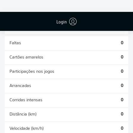
DESARMES
DISPUTAS
REALIZADOS
ÁREAS GANHAS
0
0
Login
Faltas
0
Cartões amarelos
0
Participações nos jogos
0
Arrancadas
0
Corridas intensas
0
Distância (km)
0
Velocidade (km/h)
0