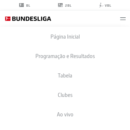
2BL
BL
VBL
OLIVER
Página Inicial
SCHMITT
39
Programação e Resultados
Tabela
ATACANTE
Clubes
COLOGNE
ESTATÍSTICAS DA TEMPORADA 2025/2026
GOLS
Ao vivo