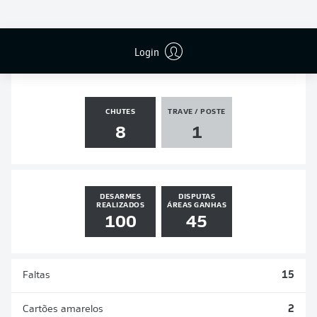
PÊNALTIS
GOLS
ASSISTÊNCIAS
PÊNALTIS
MARCADOS
0
1
0
0
Login
CHUTES
TRAVE / POSTE
8
1
DESARMES
DISPUTAS
REALIZADOS
ÁREAS GANHAS
100
45
Faltas
15
Cartões amarelos
2