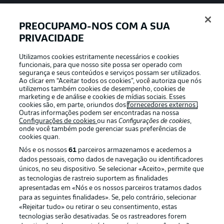
PREOCUPAMO-NOS COM A SUA
PRIVACIDADE
APLICATIVO DA BUNDESLIGA
Utilizamos cookies estritamente necessários e cookies
funcionais, para que nosso site possa ser operado com
segurança e seus conteúdos e serviços possam ser utilizados.
Ao clicar em “Aceitar todos os cookies”, você autoriza que nós
utilizemos também cookies de desempenho, cookies de
Oferecido por
marketing e de análise e cookies de mídias sociais. Esses
cookies são, em parte, oriundos dos
fornecedores externos
.
Outras informações podem ser encontradas na nossa
Configurações de cookies
ou nas
Configurações de cookies
,
onde você também pode gerenciar suas preferências de
cookies quan.
Nós e os nossos
61
parceiros armazenamos e acedemos a
dados pessoais, como dados de navegação ou identificadores
únicos, no seu dispositivo. Se selecionar «Aceito», permite que
as tecnologias de rastreio suportem as finalidades
apresentadas em «Nós e os nossos parceiros tratamos dados
para as seguintes finalidades». Se, pelo contrário, selecionar
«Rejeitar tudo» ou retirar o seu consentimento, estas
Publicidade
Avisos legais
tecnologias serão desativadas. Se os rastreadores forem