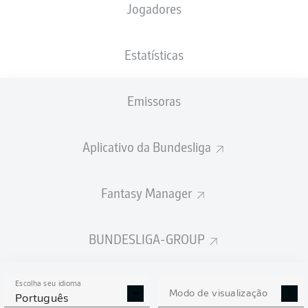
Jogadores
PESO
NACIONALIDADE
17.02.1993
ALTURA
92
DEU
33 ANOS
193 CM
KG
Estatísticas
Emissoras
Competition
Bundesliga 2
Aplicativo da Bundesliga
Season
2023/2024
Fantasy Manager
BUNDESLIGA-GROUP
ESTATÍSTICAS DA
TEMPORADA 2023/2024
Escolha seu idioma
Modo de visualização
Português