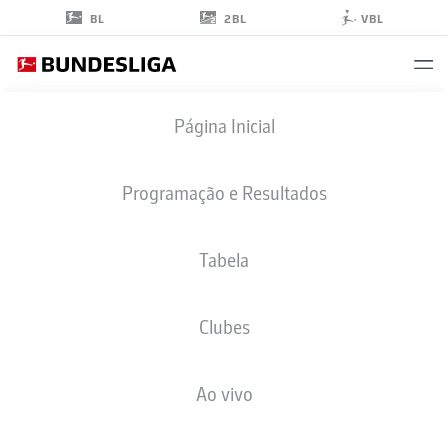
2BL
BL
VBL
OLIVER
Página Inicial
HÜSING
5
Programação e Resultados
Tabela
ZAGUEIRO
Clubes
F.C. HANSA ROSTOCK
ESTATÍSTICAS DA TEMPORADA 2023/2024
GOLS
Ao vivo