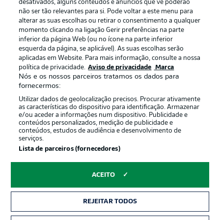
Gerir preferências
Aviso de privacidade
desativados, alguns conteúdos e anúncios que vê poderão
não ser tão relevantes para si. Pode voltar a este menu para
Termos de uso
Emissoras
alterar as suas escolhas ou retirar o consentimento a qualquer
momento clicando na ligação Gerir preferências na parte
Trabalhe conosco
Marca
inferior da página Web (ou no ícone na parte inferior
Contato
Jogadores
esquerda da página, se aplicável). As suas escolhas serão
aplicadas em Website. Para mais informação, consulte a nossa
política de privacidade.
Aviso de privacidade
Marca
Nós e os nossos parceiros tratamos os dados para
fornecermos:
Utilizar dados de geolocalização precisos. Procurar ativamente
as características do dispositivo para identificação. Armazenar
e/ou aceder a informações num dispositivo. Publicidade e
conteúdos personalizados, medição de publicidade e
conteúdos, estudos de audiência e desenvolvimento de
serviços.
© 2026 Bundesliga-Gruppe GmbH
Lista de parceiros (fornecedores)
Escolha seu idioma
ACEITO
Português
REJEITAR TODOS
Modo de visualização