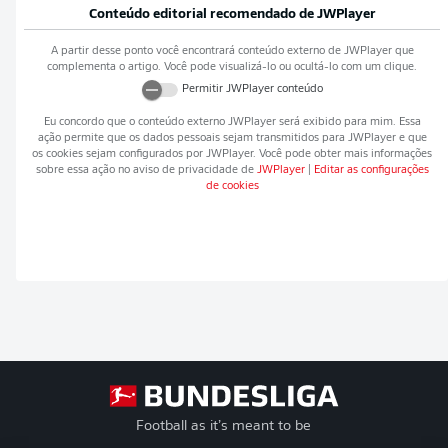
Conteúdo editorial recomendado de
JWPlayer
A partir desse ponto você encontrará conteúdo externo de
JWPlayer
que
complementa o artigo. Você pode visualizá-lo ou ocultá-lo com um clique.
Permitir
JWPlayer
conteúdo
Eu concordo que o conteúdo externo
JWPlayer
será exibido para mim. Essa
ação permite que os dados pessoais sejam transmitidos para
JWPlayer
e que
os cookies sejam configurados por
JWPlayer
. Você pode obter mais informações
sobre essa ação no aviso de privacidade de
JWPlayer
|
Editar as configurações
de cookies
Football as it’s meant to be