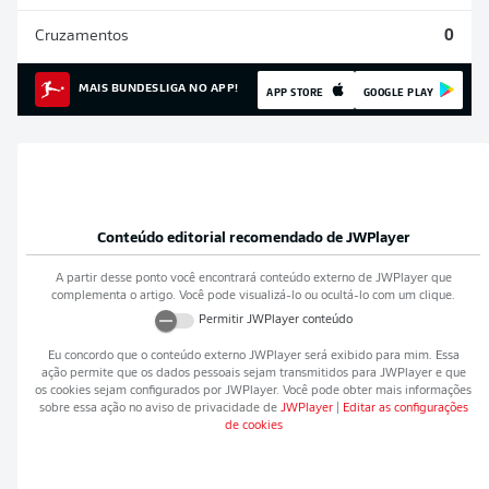
Cruzamentos
0
MAIS BUNDESLIGA NO APP!
APP STORE
GOOGLE PLAY
Conteúdo editorial recomendado de
JWPlayer
A partir desse ponto você encontrará conteúdo externo de
JWPlayer
que
complementa o artigo. Você pode visualizá-lo ou ocultá-lo com um clique.
Permitir
JWPlayer
conteúdo
Eu concordo que o conteúdo externo
JWPlayer
será exibido para mim. Essa
ação permite que os dados pessoais sejam transmitidos para
JWPlayer
e que
os cookies sejam configurados por
JWPlayer
. Você pode obter mais informações
sobre essa ação no aviso de privacidade de
JWPlayer
|
Editar as configurações
de cookies