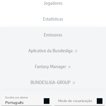
Jogadores
NACIONALIDADE
PESO
16.02.2001
ALTURA
DEU
, BRA
73
25 ANOS
178 CM
KG
Estatísticas
Emissoras
Competition
Bundesliga
Aplicativo da Bundesliga
Season
2026/2027
Fantasy Manager
BUNDESLIGA-GROUP
ESTATÍSTICAS DA
TEMPORADA 2026/2027
Escolha seu idioma
Modo de visualização
Português