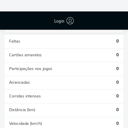
DESARMES
DISPUTAS
REALIZADOS
ÁREAS GANHAS
0
0
Login
Faltas
0
Cartões amarelos
0
Participações nos jogos
0
Arrancadas
0
Corridas intensas
0
Distância (km)
0
Velocidade (km/h)
0