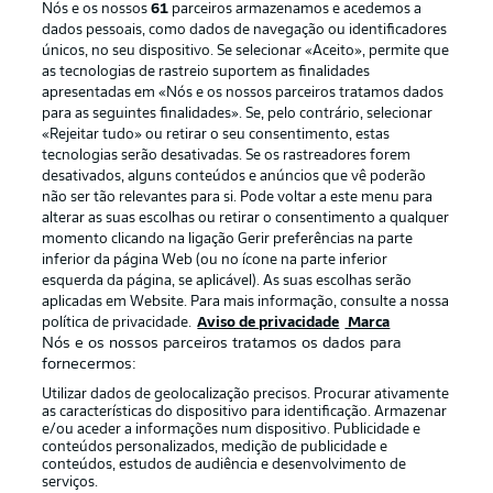
Nós e os nossos
61
parceiros armazenamos e acedemos a
dados pessoais, como dados de navegação ou identificadores
únicos, no seu dispositivo. Se selecionar «Aceito», permite que
as tecnologias de rastreio suportem as finalidades
apresentadas em «Nós e os nossos parceiros tratamos dados
para as seguintes finalidades». Se, pelo contrário, selecionar
«Rejeitar tudo» ou retirar o seu consentimento, estas
Publicidade
Avisos legais
tecnologias serão desativadas. Se os rastreadores forem
Gerir preferências
Aviso de privacidade
desativados, alguns conteúdos e anúncios que vê poderão
não ser tão relevantes para si. Pode voltar a este menu para
Termos de uso
Emissoras
alterar as suas escolhas ou retirar o consentimento a qualquer
momento clicando na ligação Gerir preferências na parte
Trabalhe conosco
Marca
inferior da página Web (ou no ícone na parte inferior
Contato
Jogadores
esquerda da página, se aplicável). As suas escolhas serão
aplicadas em Website. Para mais informação, consulte a nossa
política de privacidade.
Aviso de privacidade
Marca
Nós e os nossos parceiros tratamos os dados para
fornecermos:
Utilizar dados de geolocalização precisos. Procurar ativamente
as características do dispositivo para identificação. Armazenar
e/ou aceder a informações num dispositivo. Publicidade e
conteúdos personalizados, medição de publicidade e
conteúdos, estudos de audiência e desenvolvimento de
serviços.