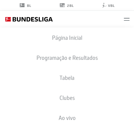
2BL
BL
VBL
OLIVER
Página Inicial
BATISTA MEIER
7
Programação e Resultados
Tabela
MEIO-CAMPO
Clubes
PADERBORN
ESTATÍSTICAS DA TEMPORADA 2026/2027
GOLS
COMP
Ao vivo