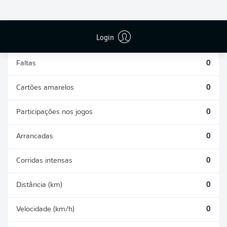
DESARMES
DISPUTAS
REALIZADOS
ÁREAS GANHAS
0
0
Login
Faltas
0
Cartões amarelos
0
Participações nos jogos
0
Arrancadas
0
Corridas intensas
0
Distância (km)
0
Velocidade (km/h)
0