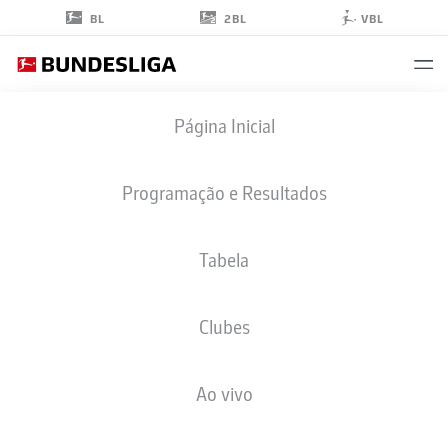
2BL
BL
VBL
NIKLAS
Página Inicial
VARELMANN
36
Programação e Resultados
Tabela
ZAGUEIRO
Clubes
PREUSSEN MÜNSTER
ESTATÍSTICAS DA TEMPORADA 2025/2026
GOLS
Ao vivo