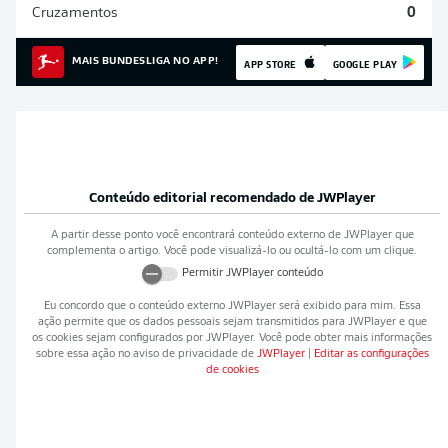
Cruzamentos
0
MAIS BUNDESLIGA NO APP!
APP STORE
GOOGLE PLAY
Conteúdo editorial recomendado de
JWPlayer
A partir desse ponto você encontrará conteúdo externo de
JWPlayer
que
complementa o artigo. Você pode visualizá-lo ou ocultá-lo com um clique.
Permitir
JWPlayer
conteúdo
Eu concordo que o conteúdo externo
JWPlayer
será exibido para mim. Essa
ação permite que os dados pessoais sejam transmitidos para
JWPlayer
e que
os cookies sejam configurados por
JWPlayer
. Você pode obter mais informações
sobre essa ação no aviso de privacidade de
JWPlayer
|
Editar as configurações
de cookies