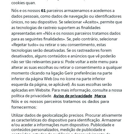
cookies quan.
Nós e os nossos
61
parceiros armazenamos e acedemos a
dados pessoais, como dados de navegação ou identificadores
únicos, no seu dispositivo. Se selecionar «Aceito», permite que
as tecnologias de rastreio suportem as finalidades
apresentadas em «Nós e os nossos parceiros tratamos dados
para as seguintes finalidades». Se, pelo contrário, selecionar
«Rejeitar tudo» ou retirar o seu consentimento, estas
Publicidade
Avisos legais
tecnologias serão desativadas. Se os rastreadores forem
Gerir preferências
Aviso de privacidade
desativados, alguns conteúdos e anúncios que vê poderão
não ser tão relevantes para si. Pode voltar a este menu para
Termos de uso
Emissoras
alterar as suas escolhas ou retirar o consentimento a qualquer
momento clicando na ligação Gerir preferências na parte
Trabalhe conosco
Marca
inferior da página Web (ou no ícone na parte inferior
Contato
Jogadores
esquerda da página, se aplicável). As suas escolhas serão
aplicadas em Website. Para mais informação, consulte a nossa
política de privacidade.
Aviso de privacidade
Marca
Nós e os nossos parceiros tratamos os dados para
fornecermos:
Utilizar dados de geolocalização precisos. Procurar ativamente
as características do dispositivo para identificação. Armazenar
e/ou aceder a informações num dispositivo. Publicidade e
conteúdos personalizados, medição de publicidade e