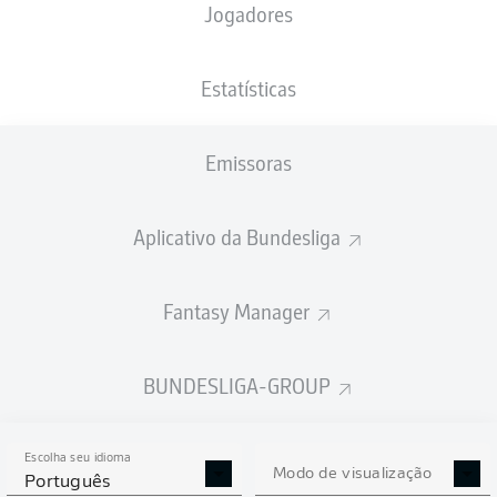
Jogadores
NACIONALIDADE
29.10.2006
ALTURA
DEU
19 ANOS
190 CM
Estatísticas
Competition
Emissoras
Bundesliga 2
Season
Aplicativo da Bundesliga
2025/2026
Fantasy Manager
ESTATÍSTICAS DA
BUNDESLIGA-GROUP
TEMPORADA 2025/2026
Escolha seu idioma
Modo de visualização
Português