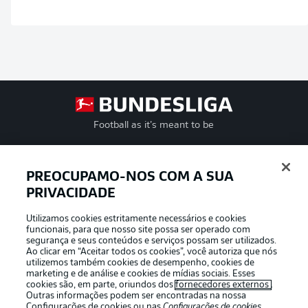
Football as it’s meant to be
PREOCUPAMO-NOS COM A SUA
PRIVACIDADE
APLICATIVO DA BUNDESLIGA
Utilizamos cookies estritamente necessários e cookies
funcionais, para que nosso site possa ser operado com
segurança e seus conteúdos e serviços possam ser utilizados.
Ao clicar em “Aceitar todos os cookies”, você autoriza que nós
utilizemos também cookies de desempenho, cookies de
Oferecido por
marketing e de análise e cookies de mídias sociais. Esses
cookies são, em parte, oriundos dos
fornecedores externos
.
Outras informações podem ser encontradas na nossa
Configurações de cookies
ou nas
Configurações de cookies
,