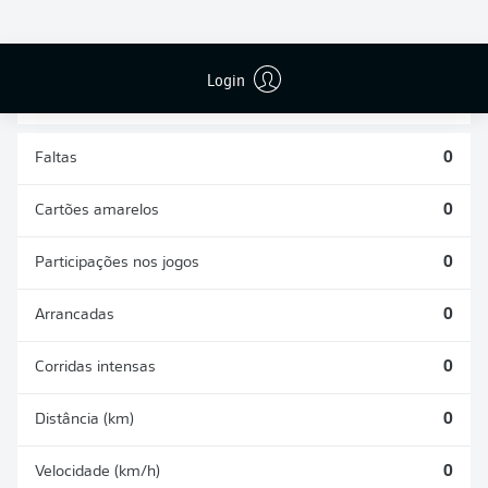
DESARMES
DISPUTAS
REALIZADOS
ÁREAS GANHAS
0
0
Login
Faltas
0
Cartões amarelos
0
Participações nos jogos
0
Arrancadas
0
Corridas intensas
0
Distância (km)
0
Velocidade (km/h)
0