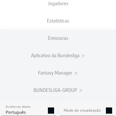
Jogadores
PESO
NACIONALIDADE
14.05.1992
ALTURA
78
ISR
34 ANOS
183 CM
KG
Estatísticas
Emissoras
Competition
Bundesliga
Aplicativo da Bundesliga
Season
2023/2024
Fantasy Manager
BUNDESLIGA-GROUP
ESTATÍSTICAS DA
TEMPORADA 2023/2024
Escolha seu idioma
Modo de visualização
Português