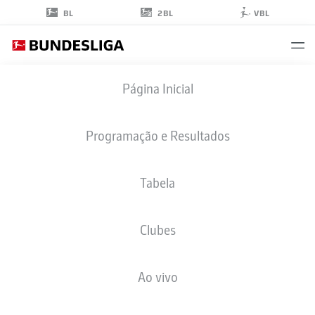
2BL
BL
VBL
MUNAS
Página Inicial
DABBUR
10
Programação e Resultados
Tabela
ATACANTE
Clubes
HOFFENHEIM
ESTATÍSTICAS DA TEMPORADA 2023/2024
GOLS
Ao vivo