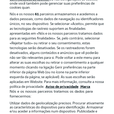
onde você também pode gerenciar suas preferências de
cookies quan.
Nós e os nossos
61
parceiros armazenamos e acedemos a
dados pessoais, como dados de navegação ou identificadores
únicos, no seu dispositivo. Se selecionar «Aceito», permite que
as tecnologias de rastreio suportem as finalidades
apresentadas em «Nós e os nossos parceiros tratamos dados
para as seguintes finalidades». Se, pelo contrário, selecionar
«Rejeitar tudo» ou retirar o seu consentimento, estas
Publicidade
Avisos legais
tecnologias serão desativadas. Se os rastreadores forem
Gerir preferências
Aviso de privacidade
desativados, alguns conteúdos e anúncios que vê poderão
não ser tão relevantes para si. Pode voltar a este menu para
Termos de uso
Emissoras
alterar as suas escolhas ou retirar o consentimento a qualquer
momento clicando na ligação Gerir preferências na parte
Trabalhe conosco
Marca
inferior da página Web (ou no ícone na parte inferior
Contato
Jogadores
esquerda da página, se aplicável). As suas escolhas serão
aplicadas em Website. Para mais informação, consulte a nossa
política de privacidade.
Aviso de privacidade
Marca
Nós e os nossos parceiros tratamos os dados para
fornecermos:
Utilizar dados de geolocalização precisos. Procurar ativamente
as características do dispositivo para identificação. Armazenar
e/ou aceder a informações num dispositivo. Publicidade e