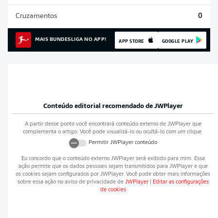
Cruzamentos
0
MAIS BUNDESLIGA NO APP!
APP STORE
GOOGLE PLAY
Conteúdo editorial recomendado de
JWPlayer
A partir desse ponto você encontrará conteúdo externo de
JWPlayer
que
complementa o artigo. Você pode visualizá-lo ou ocultá-lo com um clique.
Permitir
JWPlayer
conteúdo
Eu concordo que o conteúdo externo
JWPlayer
será exibido para mim. Essa
ação permite que os dados pessoais sejam transmitidos para
JWPlayer
e que
os cookies sejam configurados por
JWPlayer
. Você pode obter mais informações
sobre essa ação no aviso de privacidade de
JWPlayer
|
Editar as configurações
de cookies