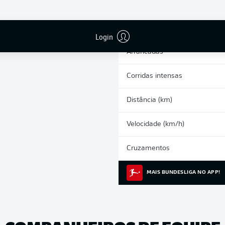
0
Cartões amarelos
Participações nos jogos
Login
Arrancadas
Corridas intensas
Distância (km)
Velocidade (km/h)
Cruzamentos
MAIS BUNDESLIGA NO APP!