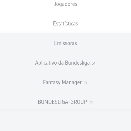
Jogadores
NACIONALIDADE
13.02.2005
ALTURA
PESO
DEU
, PSE
21 ANOS
190 CM
88 KG
Estatísticas
Emissoras
Aplicativo da Bundesliga
Fantasy Manager
ÍSTICAS DA TEMPORADA 202
BUNDESLIGA-GROUP
Faltas
TAS
ANHAS