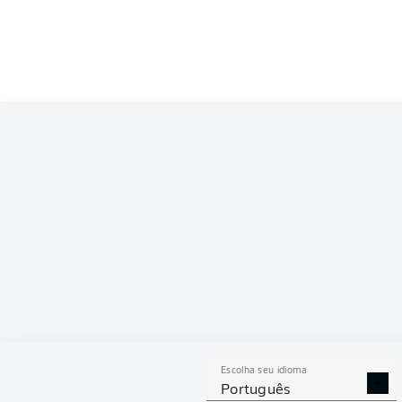
Competition
Bundesliga
Season
2026/2027
ESTAT
Escolha seu idioma
DESARMES
DISPU
Português
REALIZADOS
ÁREAS G