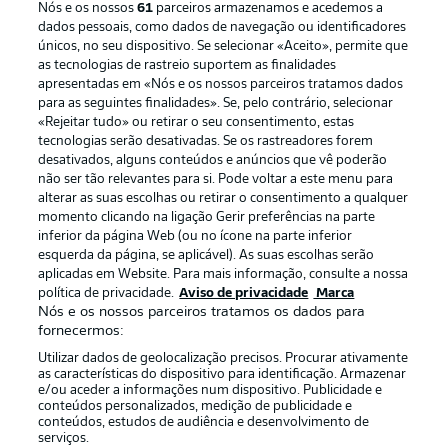
Nós e os nossos
61
parceiros armazenamos e acedemos a
dados pessoais, como dados de navegação ou identificadores
únicos, no seu dispositivo. Se selecionar «Aceito», permite que
as tecnologias de rastreio suportem as finalidades
apresentadas em «Nós e os nossos parceiros tratamos dados
para as seguintes finalidades». Se, pelo contrário, selecionar
«Rejeitar tudo» ou retirar o seu consentimento, estas
Publicidade
Avisos legais
tecnologias serão desativadas. Se os rastreadores forem
Gerir preferências
Aviso de privacidade
desativados, alguns conteúdos e anúncios que vê poderão
não ser tão relevantes para si. Pode voltar a este menu para
Termos de uso
Emissoras
alterar as suas escolhas ou retirar o consentimento a qualquer
momento clicando na ligação Gerir preferências na parte
Trabalhe conosco
Marca
inferior da página Web (ou no ícone na parte inferior
Contato
Jogadores
esquerda da página, se aplicável). As suas escolhas serão
aplicadas em Website. Para mais informação, consulte a nossa
política de privacidade.
Aviso de privacidade
Marca
Nós e os nossos parceiros tratamos os dados para
fornecermos:
Utilizar dados de geolocalização precisos. Procurar ativamente
as características do dispositivo para identificação. Armazenar
e/ou aceder a informações num dispositivo. Publicidade e
conteúdos personalizados, medição de publicidade e
conteúdos, estudos de audiência e desenvolvimento de
serviços.