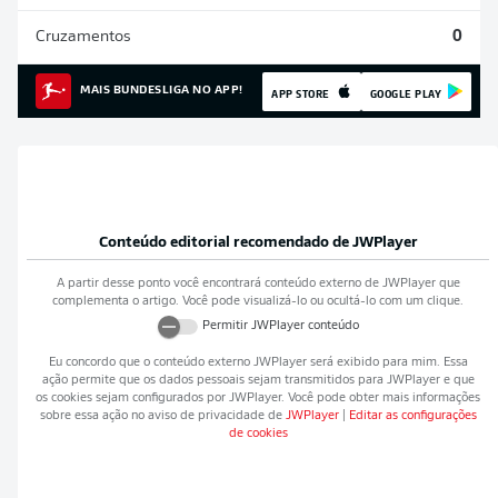
Cruzamentos
0
MAIS BUNDESLIGA NO APP!
APP STORE
GOOGLE PLAY
Conteúdo editorial recomendado de
JWPlayer
A partir desse ponto você encontrará conteúdo externo de
JWPlayer
que
complementa o artigo. Você pode visualizá-lo ou ocultá-lo com um clique.
Permitir
JWPlayer
conteúdo
Eu concordo que o conteúdo externo
JWPlayer
será exibido para mim. Essa
ação permite que os dados pessoais sejam transmitidos para
JWPlayer
e que
os cookies sejam configurados por
JWPlayer
. Você pode obter mais informações
sobre essa ação no aviso de privacidade de
JWPlayer
|
Editar as configurações
de cookies