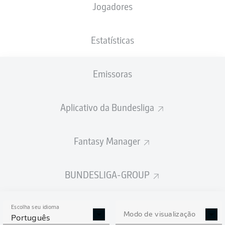
Jogadores
NACIONALIDADE
PESO
16.10.2003
ALTURA
NLD
, SLE
79
22 ANOS
184 CM
KG
Estatísticas
Emissoras
Competition
Bundesliga
Aplicativo da Bundesliga
Season
2026/2027
Fantasy Manager
BUNDESLIGA-GROUP
ESTATÍSTICAS DA
TEMPORADA 2026/2027
Escolha seu idioma
Modo de visualização
Português