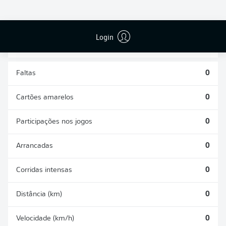
DISPUTAS
DESARMES
ÁREAS
REALIZADOS
GANHAS
0
0
Login
Faltas
0
Cartões amarelos
0
Participações nos jogos
0
Arrancadas
0
Corridas intensas
0
Distância (km)
0
Velocidade (km/h)
0