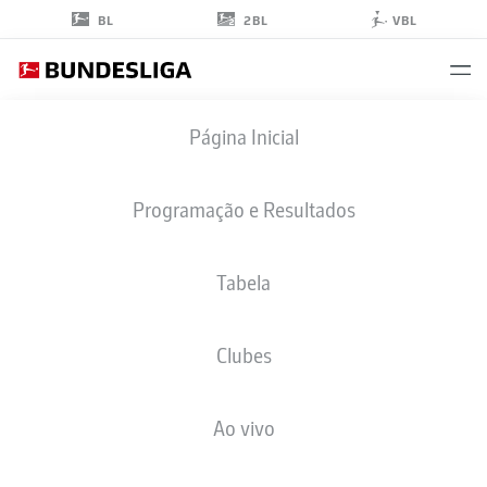
2BL
BL
VBL
MOHAMED
Página Inicial
SANKOH
50
Programação e Resultados
Tabela
ATACANTE
Clubes
VFB STUTTGART
ESTATÍSTICAS DA TEMPORADA 2026/2027
GOLS
COMP
Ao vivo