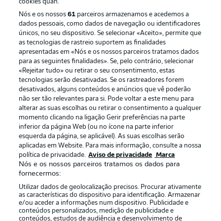
cookies quan.
Nós e os nossos
61
parceiros armazenamos e acedemos a
dados pessoais, como dados de navegação ou identificadores
únicos, no seu dispositivo. Se selecionar «Aceito», permite que
as tecnologias de rastreio suportem as finalidades
apresentadas em «Nós e os nossos parceiros tratamos dados
para as seguintes finalidades». Se, pelo contrário, selecionar
«Rejeitar tudo» ou retirar o seu consentimento, estas
Publicidade
Avisos legais
tecnologias serão desativadas. Se os rastreadores forem
Gerir preferências
Aviso de privacidade
desativados, alguns conteúdos e anúncios que vê poderão
não ser tão relevantes para si. Pode voltar a este menu para
Termos de uso
Emissoras
alterar as suas escolhas ou retirar o consentimento a qualquer
momento clicando na ligação Gerir preferências na parte
Trabalhe conosco
Marca
inferior da página Web (ou no ícone na parte inferior
Contato
Jogadores
esquerda da página, se aplicável). As suas escolhas serão
aplicadas em Website. Para mais informação, consulte a nossa
política de privacidade.
Aviso de privacidade
Marca
Nós e os nossos parceiros tratamos os dados para
fornecermos:
Utilizar dados de geolocalização precisos. Procurar ativamente
as características do dispositivo para identificação. Armazenar
e/ou aceder a informações num dispositivo. Publicidade e
conteúdos personalizados, medição de publicidade e
conteúdos, estudos de audiência e desenvolvimento de