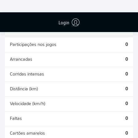
CHUTES
PASSES
GOLS CONTRA
DEFENDIDOS
REALIZADOS
0
0
0
Login
Participações nos jogos
0
Arrancadas
0
Corridas intensas
0
Distância (km)
0
Velocidade (km/h)
0
Faltas
0
Cartões amarelos
0