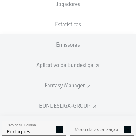
Jogadores
PESO
NACIONALIDADE
12.07.1995
ALTURA
79
DEU
31 ANOS
187 CM
KG
Estatísticas
Emissoras
Competition
Bundesliga
Aplicativo da Bundesliga
Season
2026/2027
Fantasy Manager
BUNDESLIGA-GROUP
ESTATÍSTICAS DA
TEMPORADA 2026/2027
Escolha seu idioma
Modo de visualização
Português