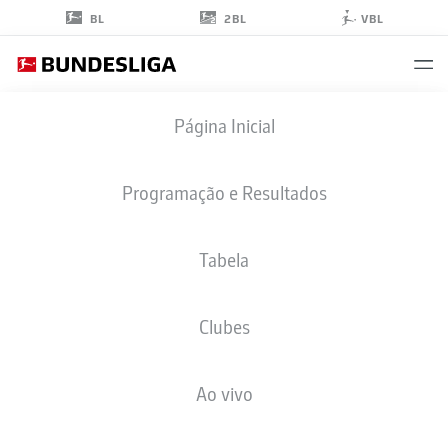
2BL
BL
VBL
MICHAEL
Página Inicial
ZETTERER
23
Programação e Resultados
Tabela
GOLEIRO
Clubes
EINTRACHT FRANKFURT
ESTATÍSTICAS DA TEMPORADA 2026/2027
GOLS
COMP
Ao vivo