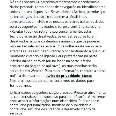
Nós e os nossos
61
parceiros armazenamos e acedemos a
dados pessoais, como dados de navegação ou identificadores
únicos, no seu dispositivo. Se selecionar «Aceito», permite que
as tecnologias de rastreio suportem as finalidades
apresentadas em «Nós e os nossos parceiros tratamos dados
para as seguintes finalidades». Se, pelo contrário, selecionar
«Rejeitar tudo» ou retirar o seu consentimento, estas
Publicidade
Avisos legais
tecnologias serão desativadas. Se os rastreadores forem
Gerir preferências
Aviso de privacidade
desativados, alguns conteúdos e anúncios que vê poderão
não ser tão relevantes para si. Pode voltar a este menu para
Termos de uso
Emissoras
alterar as suas escolhas ou retirar o consentimento a qualquer
momento clicando na ligação Gerir preferências na parte
Trabalhe conosco
Marca
inferior da página Web (ou no ícone na parte inferior
Contato
Jogadores
esquerda da página, se aplicável). As suas escolhas serão
aplicadas em Website. Para mais informação, consulte a nossa
política de privacidade.
Aviso de privacidade
Marca
Nós e os nossos parceiros tratamos os dados para
fornecermos:
Utilizar dados de geolocalização precisos. Procurar ativamente
as características do dispositivo para identificação. Armazenar
e/ou aceder a informações num dispositivo. Publicidade e
conteúdos personalizados, medição de publicidade e
conteúdos, estudos de audiência e desenvolvimento de
serviços.