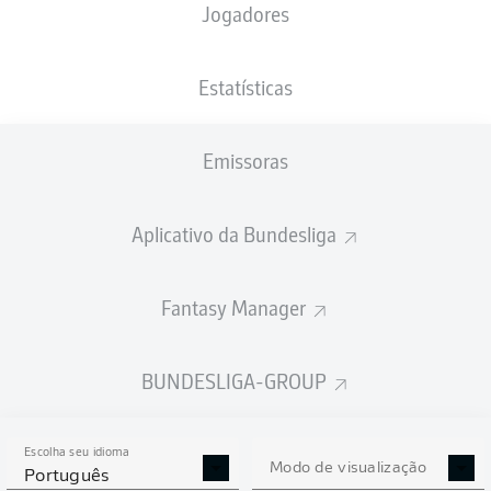
Jogadores
PESO
NACIONALIDADE
09.02.2006
ALTURA
84
DEU
20 ANOS
191 CM
KG
Estatísticas
Emissoras
Competition
Bundesliga
Aplicativo da Bundesliga
Season
2026/2027
Fantasy Manager
BUNDESLIGA-GROUP
ESTATÍSTICAS DA
TEMPORADA 2026/2027
Escolha seu idioma
Modo de visualização
Português