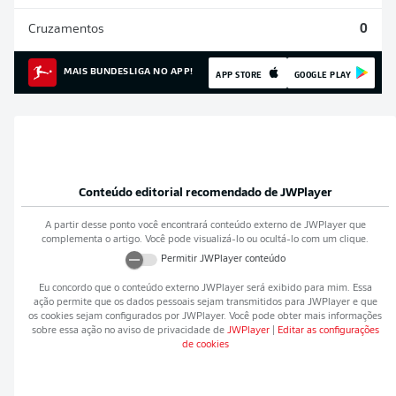
Cruzamentos
0
MAIS BUNDESLIGA NO APP!
APP STORE
GOOGLE PLAY
Conteúdo editorial recomendado de
JWPlayer
A partir desse ponto você encontrará conteúdo externo de
JWPlayer
que
complementa o artigo. Você pode visualizá-lo ou ocultá-lo com um clique.
Permitir
JWPlayer
conteúdo
Eu concordo que o conteúdo externo
JWPlayer
será exibido para mim. Essa
ação permite que os dados pessoais sejam transmitidos para
JWPlayer
e que
os cookies sejam configurados por
JWPlayer
. Você pode obter mais informações
sobre essa ação no aviso de privacidade de
JWPlayer
|
Editar as configurações
de cookies