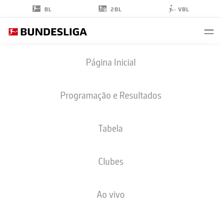
2BL
BL
VBL
MAXIMILIAN
Página Inicial
HERWERTH
37
Programação e Resultados
Tabela
ZAGUEIRO
Clubes
VFB STUTTGART
ESTATÍSTICAS DA TEMPORADA 2026/2027
GOLS
COMP
Ao vivo