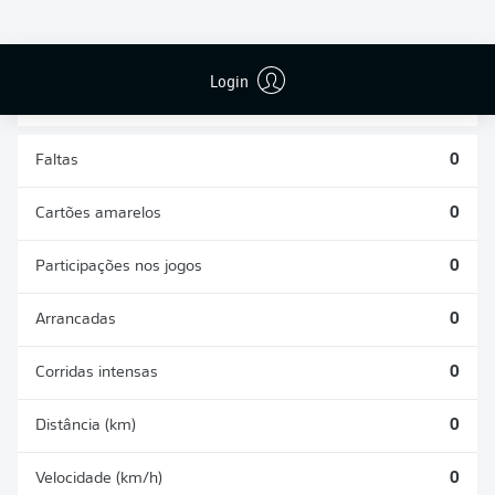
DISPUTAS
DESARMES
ÁREAS
REALIZADOS
GANHAS
0
0
Login
Faltas
0
Cartões amarelos
0
Participações nos jogos
0
Arrancadas
0
Corridas intensas
0
Distância (km)
0
Velocidade (km/h)
0